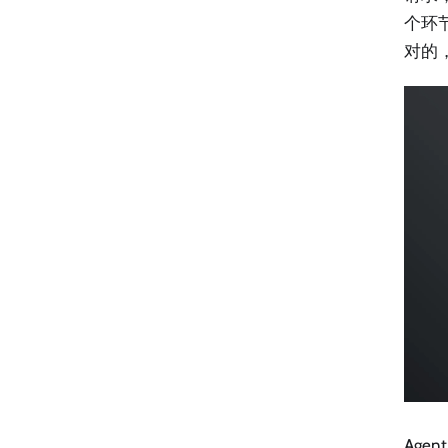
个环节
对的
Ag