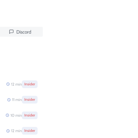
Discord
12
min
Insider
11
min
Insider
10
min
Insider
12
min
Insider