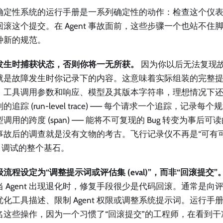
确定性系统的运行手册是一系列确定性的动作：检查这个仪
回滚这个提交。在 Agent 事故面前，这些步骤一个也站不住
种新的规范。
发生时捕获状态，否则你将一无所获。
因为你以后无法复现
就是故障发生时你记录下的内容。这意味着实际组装的完整
、工具调用参数和响应、模型及其版本字符串，理想情况下
的追踪 (run-level trace) —— 每个请求一个追踪，记录
调用的跨度 (span) —— 能将不可复现的 Bug 转变为事后
事故后的调查就是没有文物的考古。飞行记录仪不再是“可有
nt 调试的整个基石。
流程设定为“调整提示词或评估集 (eval)”，而非“回滚提交”
当 Agent 出现退化时，修复手段很少是代码回滚。通常是向
优化工具描述、限制 Agent 权限或调整系统提示词。运行手
名这些操作，因为一个习惯了“回滚提交”的工程师，在看到