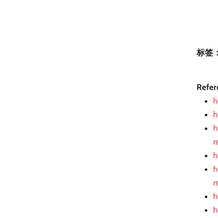
标签
Refer
h
h
h
r
h
h
r
h
h