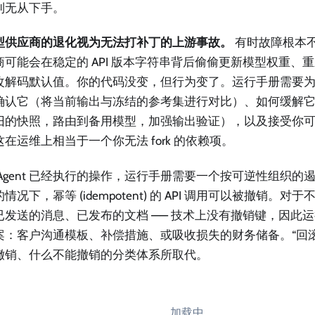
到无从下手。
型供应商的退化视为无法打补丁的上游事故。
有时故障根本
商可能会在稳定的 API 版本字符串背后偷偷更新模型权重、
改解码默认值。你的代码没变，但行为变了。运行手册需要
确认它（将当前输出与冻结的参考集进行对比）、如何缓解
旧的快照，路由到备用模型，加强输出验证），以及接受你
在运维上相当于一个你无法 fork 的依赖项。
 Agent 已经执行的操作，运行手册需要一个按可逆性组织的
情况下，幂等 (idempotent) 的 API 调用可以被撤销。对于
已发送的消息、已发布的文档 —— 技术上没有撤销键，因此
案：客户沟通模板、补偿措施、或吸收损失的财务储备。“回
撤销、什么不能撤销的分类体系所取代。
加载中…