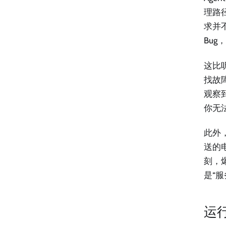
理路
求并
Bu
这比
找故
观察
你无
此外
送的
刻，爆
是“
运