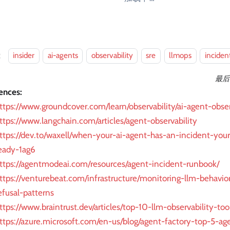
：
insider
ai-agents
observability
sre
llmops
inciden
最后
ences:
ttps://www.groundcover.com/learn/observability/ai-agent-obser
ttps://www.langchain.com/articles/agent-observability
ttps://dev.to/waxell/when-your-ai-agent-has-an-incident-you
eady-1ag6
ttps://agentmodeai.com/resources/agent-incident-runbook/
ttps://venturebeat.com/infrastructure/monitoring-llm-behavior
efusal-patterns
ttps://www.braintrust.dev/articles/top-10-llm-observability-to
ttps://azure.microsoft.com/en-us/blog/agent-factory-top-5-age