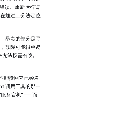
个错误。重新运行请
是在通过二分法定位
中，昂贵的部分是寻
看，故障可能很容易
几乎无法按需召唤。
并不能撤回它已经发
t 调用工具的那一
“服务宕机” —— 而