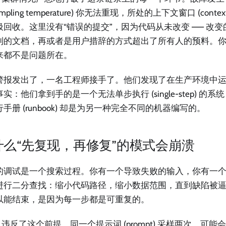
ampling temperature) 你无法重现，所处的上下文窗口 (contex
圾回收。这里没有“错误的提交”，因为代码从未改变 —— 改
到的文档，再或者是用户措辞的方式超出了所有人的预料。
来都不是问题所在。
警报发出了，一名工程师接手了。他们发现了在生产环境中运行 A
实：他们拿到手的是一个无法单步执行 (single-step) 的
手册 (runbook) 却是为另一种完全不同的机器编写的。
什么“先复现，再修复”的模式会崩溃
的调试是一个搜索过程。你有一个导致失败的输入，你有一
进行二分查找：缩小代码路径，缩小数据范围，直到缺陷被
以能结束，是因为每一步都是可重复的。
nt 违反了这个前提。同一个提示词 (prompt) 采样两次，可