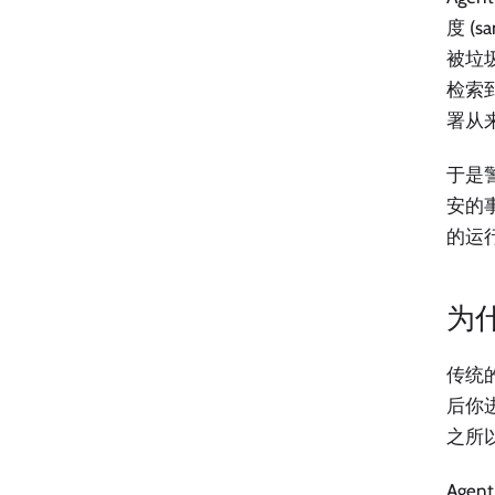
度 (s
被垃
检索
署从
于是
安的事
的运行
为
传统
后你
之所
Age