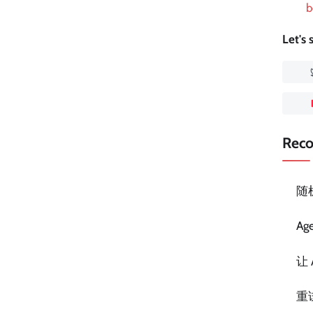
b
Let's
Rec
随
A
让
重