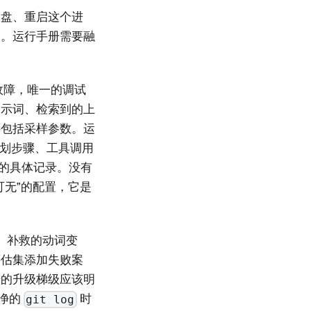
表盘、重启这个进
脚。运行手册需要融
故障，唯一的调试
提示词、检索到的上
还包括采样参数。运
每个规划步骤、工具调用
可读的具体记录。没有
可无”的配置，它是
。
补救的动词变
评估集添加失败案
册的升级梯级应该明
干净的
时
git log