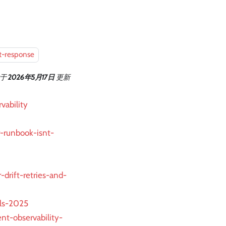
t-response
于
2026年5月17日
更新
vability
r-runbook-isnt-
-drift-retries-and-
ols-2025
nt-observability-