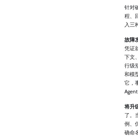
针对
程、
入三
故障
凭证
下文
行级别
和模型
它，
Age
将升级
了。
例、
确命