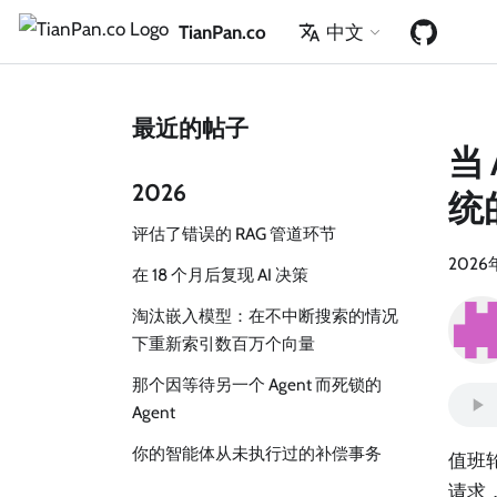
TianPan.co
中文
最近的帖子
当
2026
统
评估了错误的 RAG 管道环节
2026
在 18 个月后复现 AI 决策
淘汰嵌入模型：在不中断搜索的情况
下重新索引数百万个向量
那个因等待另一个 Agent 而死锁的
Agent
你的智能体从未执行过的补偿事务
值班
请求，