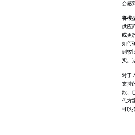
会感
将模
供应
或更
如何
到较
实。这
对于
支持的
款、
代方
可以