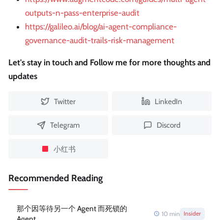
outputs-n-pass-enterprise-audit
https://galileo.ai/blog/ai-agent-compliance-
governance-audit-trails-risk-management
Let's stay in touch and Follow me for more thoughts and
updates
Twitter
LinkedIn
Telegram
Discord
小红书
Recommended Reading
那个因等待另一个 Agent 而死锁的
10
min
Insider
Agent