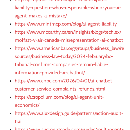
liability-question-whos-responsible-when-your-ai-
agent-makes-a-mistake/
https://www.mintmcp.com/blog/ai-agent-liability
https://www.mccarthy.ca/en/insights/blogs/techlex/
moffatt-v-air-canada-misrepresentation-ai-chatbot
https://www.americanbar.org/groups/business_law/re
sources/business-law-today/2024-february/bc-
tribunal-confirms-companies-remain-liable-
information-provided-ai-chatbot/
https://www.cnbc.com/2026/04/01/ai-chatbot-
customer-service-complaints-refunds.html
https://acropolium.com/blog/ai-agent-unit-
economics/
https://www.aiuxdesign.guide/patterns/action-audit-
trail
https://www.augmentcode.com/guides/multi-agent-