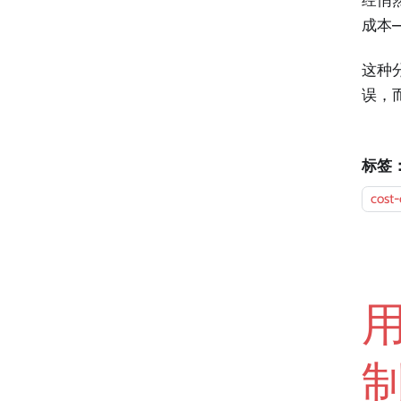
经悄
成本
这种
误，
标签
cost-
用