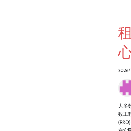
租
2026
大多
数工
(R
在实