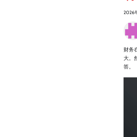
2026
财务
大。
答。