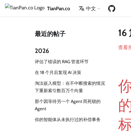
TianPan.co
中文
16
最近的帖子
查看
2026
评估了错误的 RAG 管道环节
在 18 个月后复现 AI 决策
你
淘汰嵌入模型：在不中断搜索的情况
下重新索引数百万个向量
的
那个因等待另一个 Agent 而死锁的
Agent
标
你的智能体从未执行过的补偿事务