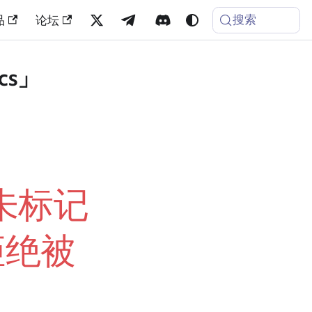
搜索
品
论坛
cs」
个未标记
拒绝被