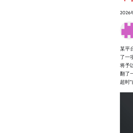
2026
某平
了一
将予
翻了
超时