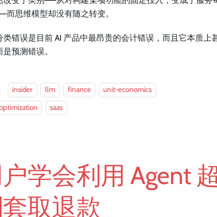
然改变了类别——从对构建某项功能的固定投入，变成了服务
——而思维模型却没有随之转变。
分类错误是目前 AI 产品中最昂贵的会计错误，而且它本质上
而是预测错误。
：
insider
llm
finance
unit-economics
optimization
saas
户学会利用 Agent 
制套取退款