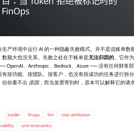
在生产环境中运行 AI 的一种隐蔽失败模式。并不是说账单数
，数额大也没关系。失败之处在于账单是
无法归因的
。它作
—— OpenAI、Anthropic、Bedrock、Azure —— 没有任
没有按功能、按团队、按客户，也没有按成功的任务进行拆
。但你看不出
原因
，而当发票寄到时，原本可以解释它的请
：
insider
finops
llm
cost-attribution
vability
unit-economics