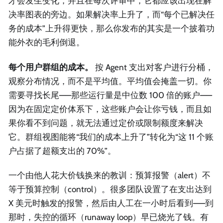
才会发生变化，并且在每次评审中，它都应该出现在解
决率图表的旁边。如果解决率上升了，而“每个已解决任
务的成本”上升得更快，那么你发布的其实是一个披着功
能外衣的毛利倒退。
每个用户群组的成本。
按 Agent 支出对客户进行分桶，
观察分布情况，而不是平均值。平均值会掩盖一切。你
需要寻找长尾——那些运行量是中位数 100 倍的账户——
因为在固定定价体系下，这些账户会让你亏钱，而且如
果你看不到问题，就无法通过定价或限制额度来解决
它。群组视图能将“我们的成本上升了”转化为“这 11 个账
户占据了超额支出的 70%”。
一个由他人花大价钱换来的教训：预算报警（alert）不
等于预算控制（control）。很多团队设置了在支出达到
X 美元时触发的报警，然后由人工在一小时后看到——到
那时，失控的循环（runaway loop）早已烧光了钱。有