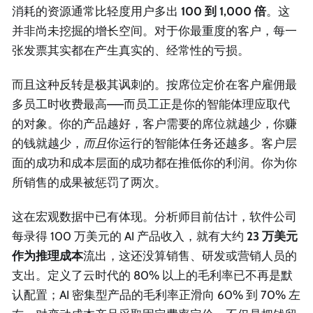
消耗的资源通常比轻度用户多出
100 到 1,000 倍
。这
并非尚未挖掘的增长空间。对于你最重度的客户，每一
张发票其实都在产生真实的、经常性的亏损。
而且这种反转是极其讽刺的。按席位定价在客户雇佣最
多员工时收费最高——而员工正是你的智能体理应取代
的对象。你的产品越好，客户需要的席位就越少，你赚
的钱就越少，
而且
你运行的智能体任务还越多。客户层
面的成功和成本层面的成功都在推低你的利润。你为你
所销售的成果被惩罚了两次。
这在宏观数据中已有体现。分析师目前估计，软件公司
每录得 100 万美元的 AI 产品收入，就有大约
23 万美元
作为推理成本
流出，这还没算销售、研发或营销人员的
支出。定义了云时代的 80% 以上的毛利率已不再是默
认配置；AI 密集型产品的毛利率正滑向 60% 到 70% 左