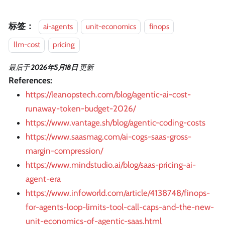
标签：
ai-agents
unit-economics
finops
llm-cost
pricing
最后
于
2026年5月18日
更新
References:
https://leanopstech.com/blog/agentic-ai-cost-
runaway-token-budget-2026/
https://www.vantage.sh/blog/agentic-coding-costs
https://www.saasmag.com/ai-cogs-saas-gross-
margin-compression/
https://www.mindstudio.ai/blog/saas-pricing-ai-
agent-era
https://www.infoworld.com/article/4138748/finops-
for-agents-loop-limits-tool-call-caps-and-the-new-
unit-economics-of-agentic-saas.html