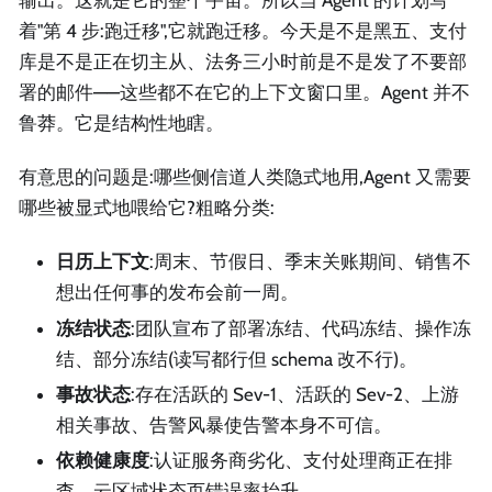
着"第 4 步:跑迁移",它就跑迁移。今天是不是黑五、支付
库是不是正在切主从、法务三小时前是不是发了不要部
署的邮件——这些都不在它的上下文窗口里。Agent 并不
鲁莽。它是结构性地瞎。
有意思的问题是:哪些侧信道人类隐式地用,Agent 又需要
哪些被显式地喂给它?粗略分类:
日历上下文
:周末、节假日、季末关账期间、销售不
想出任何事的发布会前一周。
冻结状态
:团队宣布了部署冻结、代码冻结、操作冻
结、部分冻结(读写都行但 schema 改不行)。
事故状态
:存在活跃的 Sev-1、活跃的 Sev-2、上游
相关事故、告警风暴使告警本身不可信。
依赖健康度
:认证服务商劣化、支付处理商正在排
查、云区域状态页错误率抬升。