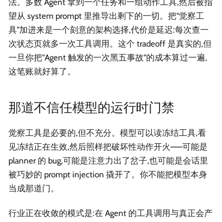
法。多数 Agent 拿到一个任务和一组动作工具,然后被指
望从 system prompt 里推导出剩下的一切。把"觉察工
具"加进来是一个刻意的架构选择,代价是延迟:每次查一
次状态页就多一次工具调用。这个 tradeoff 是真实的,但
一旦你把"Agent 触发的一次黑五事故"的成本算过一遍,
这笔账就好算了。
那道不信任模型的运行时门禁
觉察工具是必要的,但不充分。模型可以读冻结工具,看
见冻结正在生效,然后照样把破坏性动作开火——可能是
planner 的 bug,可能是注意力出了岔子,也可能是会话里
被巧妙的 prompt injection 撬开了。你不能把模型本身
当成那道门。
行业正在收敛的模式是:在 Agent 的工具调用与真正会产