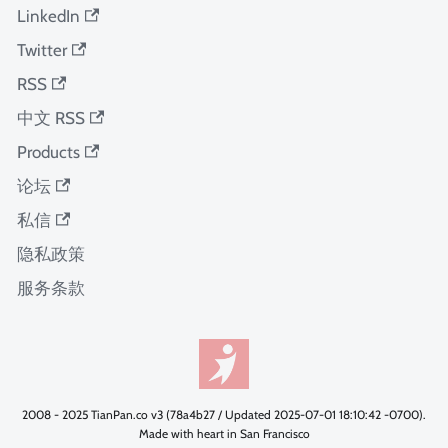
LinkedIn
Twitter
RSS
中文 RSS
Products
论坛
私信
隐私政策
服务条款
2008 - 2025 TianPan.co v3 (78a4b27 / Updated 2025-07-01 18:10:42 -0700).
Made with heart in San Francisco