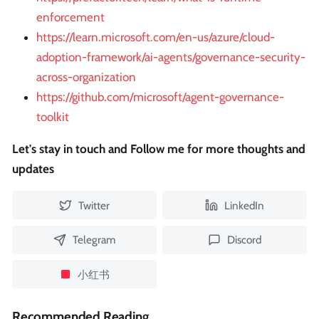
enforcement
https://learn.microsoft.com/en-us/azure/cloud-
adoption-framework/ai-agents/governance-security-
across-organization
https://github.com/microsoft/agent-governance-
toolkit
Let's stay in touch and Follow me for more thoughts and
updates
Twitter
LinkedIn
Telegram
Discord
小红书
Recommended Reading