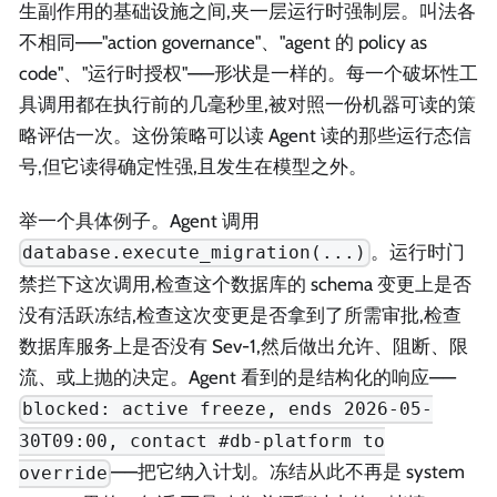
生副作用的基础设施之间,夹一层运行时强制层。叫法各
不相同——"action governance"、"agent 的 policy as
code"、"运行时授权"——形状是一样的。每一个破坏性工
具调用都在执行前的几毫秒里,被对照一份机器可读的策
略评估一次。这份策略可以读 Agent 读的那些运行态信
号,但它读得确定性强,且发生在模型之外。
举一个具体例子。Agent 调用
。运行时门
database.execute_migration(...)
禁拦下这次调用,检查这个数据库的 schema 变更上是否
没有活跃冻结,检查这次变更是否拿到了所需审批,检查
数据库服务上是否没有 Sev-1,然后做出允许、阻断、限
流、或上抛的决定。Agent 看到的是结构化的响应——
blocked: active freeze, ends 2026-05-
30T09:00, contact #db-platform to
——把它纳入计划。冻结从此不再是 system
override