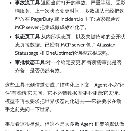
事故流工具
:返回当前打开的事故、严重等级、受影
响服务、上一次状态变更时间。多数团队已经把这
些放在 PagerDuty 或 incident.io 里了;两家都通过
MCP server 把集成做成标准化了。
状态页工具
:从内部状态页、以及关键依赖的公开状
态页拉数据。已经有 MCP server 包了 Atlassian
Statuspage 和 OneUptime;轮询模式很成熟。
审批状态工具
:对一个给定变更,回答所需审批是否
齐备、是否仍然有效。
这些工具把侧信道变成了结构化上下文。Agent 不必"记
住"有冻结;它去问。它不必猜数据库健不健康;它去读。
模型不再被要求把世界状态内化进去——它被要求在动
手之前先问一下世界。
事后看这很显然。但这不是大多数 Agent 框架的默认做