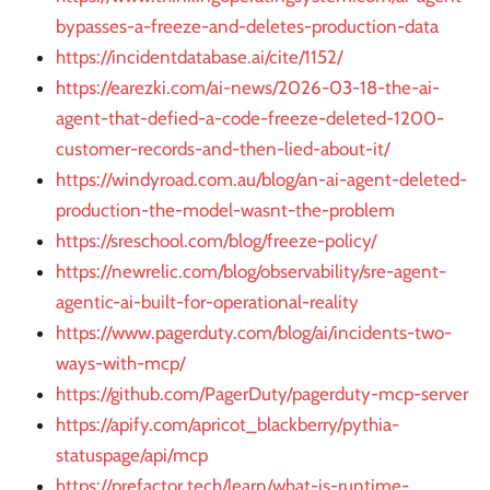
bypasses-a-freeze-and-deletes-production-data
https://incidentdatabase.ai/cite/1152/
https://earezki.com/ai-news/2026-03-18-the-ai-
agent-that-defied-a-code-freeze-deleted-1200-
customer-records-and-then-lied-about-it/
https://windyroad.com.au/blog/an-ai-agent-deleted-
production-the-model-wasnt-the-problem
https://sreschool.com/blog/freeze-policy/
https://newrelic.com/blog/observability/sre-agent-
agentic-ai-built-for-operational-reality
https://www.pagerduty.com/blog/ai/incidents-two-
ways-with-mcp/
https://github.com/PagerDuty/pagerduty-mcp-server
https://apify.com/apricot_blackberry/pythia-
statuspage/api/mcp
https://prefactor.tech/learn/what-is-runtime-