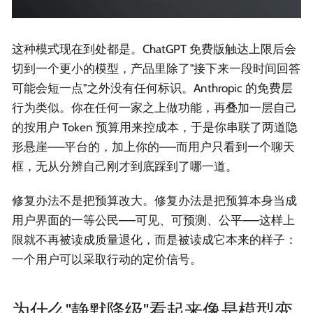
这种模式现在到处都是。ChatGPT 免费版触达上限后会
切到一个更小的模型，产品里除了"接下来一段时间回答
可能会短一点"之外没有任何标识。Anthropic 的免费层
行为类似。你在任何一家之上做功能，再叠加一层自己
的按用户 Token 预算用来控成本，于是你串联了两道隐
形悬崖——平台的，加上你的——而用户只看到一个聊天
框，无从分辨自己刚才到底踩到了哪一道。
修复办法不是把预算改大。修复办法是把预算本身当成
用户界面的一等公民——可见、可预测、公平——这样上
限就不再被读成质量退化，而是被读成它本来的样子：
一个用户可以采取行动的定价信号。
为什么"静默降级"看起来像是模型变