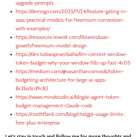
upgrade-prompts
https://demogo.com/2025/11/24/feature-gating-in-
saas-practical-models-for-freemium-conversion-
with-examples/
https://resources.rework.com/libraries/saas-
growth/freemium-model-design
https://dev.to/swapnanilsaha/llm-context-window-
token-budget-why-your-window-fills-up-fast-4c05
https://medium.com/@vasanthancomrads/token-
budgeting-architecture-for-large-ai-apps-
8c2ba5cd9c82
https://www.mindstudio.ai/blog/ai-agent-token-
budget-management-claude-code
https://northflank.com/blog/chatgpt-usage-limits-
free-plus-enterprise
Let's stay in touch and Follow me for more thoughts and