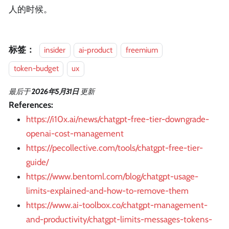
人的时候。
标签：
insider
ai-product
freemium
token-budget
ux
最后
于
2026年5月31日
更新
References:
https://i10x.ai/news/chatgpt-free-tier-downgrade-
openai-cost-management
https://pecollective.com/tools/chatgpt-free-tier-
guide/
https://www.bentoml.com/blog/chatgpt-usage-
limits-explained-and-how-to-remove-them
https://www.ai-toolbox.co/chatgpt-management-
and-productivity/chatgpt-limits-messages-tokens-