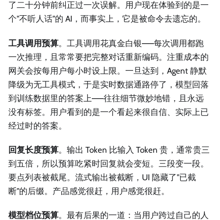
了二十分钟前纠正过一次误解。用户现在体验到的是一
个"不听人话"的 AI，而事实上，它是被命令去遗忘的。
工具调用预算
。工具调用花真金白银——每次调用都跑
一次推理，且常常要把完整对话重新编码。注重成本的
网关会按每用户每小时设上限。一旦达到，Agent 静默
降级为无工具模式，于是实时数据通路停了，模型回落
到训练数据里的答案上——往往细节微妙地错，且永远
没有标签。用户看到的是一个看起来很自信、实际上已
经过时的答案。
回复长度预算
。输出 Token 比输入 Token 贵，通常贵三
到五倍，所以预算吃紧时回复就会变短。三段变一段。
要点列表被截尾。流式输出被截断，UI 隐藏了"已截
断"的后缀。产品感觉很赶，用户感觉很赶。
模型档位预算
。最有后果的一道：当用户跨过自己的人