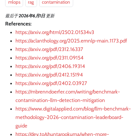
mlops
rag
contamination
最后
于
2026年6月1日
更新
References:
https://arxiv.org/html/2502.01534v3
https://aclanthology.org/2025.emnlp-main.1173.pdf
https://arxiv.org/pdf/2312.16337
https://arxiv.org/pdf/2311.09154
https://arxiv.org/pdf/2406.19314
https://arxiv.org/pdf/2412.15194
https://arxiv.org/pdf/2402.03927
https://mbrenndoerfer.com/writing/benchmark-
contamination-llm-detection-mitigation
https://www.digitalapplied.com/blog/llm-benchmark-
methodology-2026-contamination-leaderboard-
guide
https://dev.to/shuntarookuma/when-more-