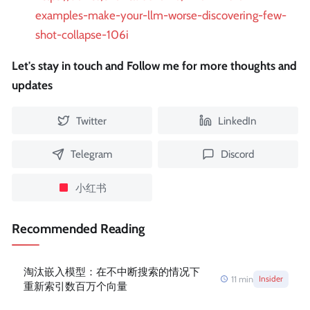
examples-make-your-llm-worse-discovering-few-
shot-collapse-106i
Let's stay in touch and Follow me for more thoughts and
updates
Twitter
LinkedIn
Telegram
Discord
小红书
Recommended Reading
淘汰嵌入模型：在不中断搜索的情况下
11
min
Insider
重新索引数百万个向量