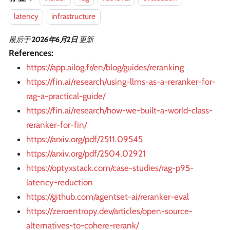
latency
infrastructure
最后
于
2026年6月2日
更新
References:
https://app.ailog.fr/en/blog/guides/reranking
https://fin.ai/research/using-llms-as-a-reranker-for-
rag-a-practical-guide/
https://fin.ai/research/how-we-built-a-world-class-
reranker-for-fin/
https://arxiv.org/pdf/2511.09545
https://arxiv.org/pdf/2504.02921
https://optyxstack.com/case-studies/rag-p95-
latency-reduction
https://github.com/agentset-ai/reranker-eval
https://zeroentropy.dev/articles/open-source-
alternatives-to-cohere-rerank/