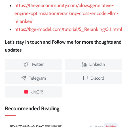
https://thegeocommunity.com/blogs/generative-
engine-optimization/reranking-cross-encoder-llm-
reranker/
https://bge-model.com/tutorial/5_Reranking/5.1.html
Let's stay in touch and Follow me for more thoughts and
updates
Twitter
LinkedIn
Telegram
Discord
小红书
Recommended Reading
评估了错误的 RAG 管道环节
11
min
Insider