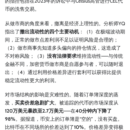
的指控包括在2023年的诉讼中与Celsius高管进行CEL代
币的洗售交易。
从做市商的角度来看，撤离是经济上理性的。分析师YQ
指出了
撤出流动性的四个主要动机
：（1）在极端波动期
间，正常的做市点差利润不足以证明风险是合理的；
（2）做市商事先知道多头偏向的持仓情况，这造成了
不对称风险；（3）
没有法律要求
维持流动性——与传统
金融不同，加密货币做市商是自愿参与者，可以随时退
出；（4）通过利用价格差异进行套利可以获得比提供
稳定流动性更大的利润。
对市场结构的影响是灾难性的。随着订单簿深度的蒸
发，
买卖价差急剧扩大
。被追踪的代币的市场深度从
120万美元暴跌至2.7万美元
——在
40分钟内下降了
98%
。据报道，币安上的订单簿是“空的”，没有买盘。
比特币在不同场所的价差达到了
10%
。价格差异变得极