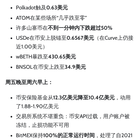
Polkadot触及
0.63美元
ATOM在某些场所“几乎跌至零”
许多山寨币在
不到一分钟内下跌超过50%
USDe在币安上脱锚至
0.6567美元
（在Curve上仍接
近1.00美元）
wBETH暴跌至
430.65美元
BNSOL在币安上跌至
34.9美元
周五晚至周六早上：
币安保险基金从
12.3亿美元降至10.4亿美元
，动用
了1.88-1.90亿美元
交易所系统不堪重负：币安API过载，用户账户被
冻结，止损功能不可用
BitMEX保持
100%的正常运行时间
，处理了自2021