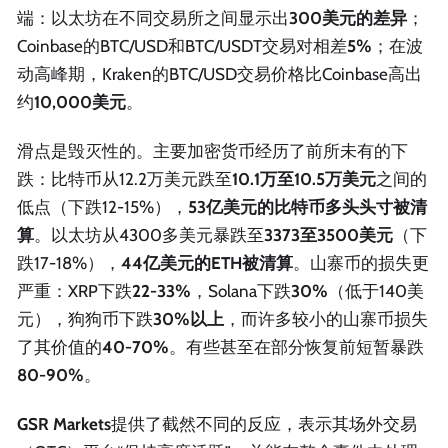
端：以太坊在不同交易所之间显示出
300美元的差异
；
Coinbase的BTC/USD和BTC/USDT交易对相差
5%
；在波
动高峰期，Kraken的BTC/USD交易价格比Coinbase高出
约
10,000美元
。
滑点是毁灭性的。主要加密货币经历了前所未有的下
跌：比特币从12.2万美元跌至
10.1万至10.5万美元
之间的
低点（下跌12-15%），
53亿美元的比特币多头头寸被清
算
。以太坊从4300多美元暴跌至
3373至3500美元
（下
跌17-18%），
44亿美元的ETH被清算
。山寨币的损失更
严重：XRP下跌
22-33%
，Solana下跌
30%
（低于140美
元），狗狗币下跌
30%以上
，而许多较小的山寨币损失
了其价值的
40-70%
。有些甚至在部分恢复前短暂暴跌
80-90%
。
GSR Markets
提供了截然不同的反应，表示其场外交易