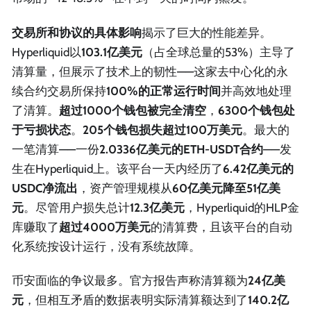
交易所和协议的具体影响
揭示了巨大的性能差异。
Hyperliquid以
103.1亿美元
（占全球总量的53%）主导了
清算量，但展示了技术上的韧性——这家去中心化的永
续合约交易所保持
100%的正常运行时间
并高效地处理
了清算。
超过1000个钱包被完全清空
，
6300个钱包处
于亏损状态
。
205个钱包损失超过100万美元
。最大的
一笔清算——一份
2.0336亿美元的ETH-USDT合约
——发
生在Hyperliquid上。该平台一天内经历了
6.42亿美元的
USDC净流出
，资产管理规模从
60亿美元降至51亿美
元
。尽管用户损失总计
12.3亿美元
，Hyperliquid的HLP金
库赚取了
超过4000万美元
的清算费，且该平台的自动
化系统按设计运行，没有系统故障。
币安面临的争议最多。官方报告声称清算额为
24亿美
元
，但相互矛盾的数据表明实际清算额达到了
140.2亿