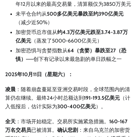
年12月以来的最高交易量，清算额仅为3850万美元
未平仓合约从
500多亿美元暴跌至约390亿美元
（减少近50%）
加密货币总市值从
约4.3万亿美元跌至3.74-3.87万
亿美元
（蒸发了5000-6600亿美元）
加密恐惧与贪婪指数从
64（贪婪）暴跌至27（恐
惧）
——创下有记录以来最急剧的单日跌幅之一
2025年10月11日（星期六）：
凌晨
：随着崩盘蔓延至亚洲交易时段，全球范围内的清
算仍在继续。最终24小时总额达到
191-193.5亿美元
（计
入低报后，估计实际为
300-400亿美元
）。
全天
：市场开始稳定。交易所实施紧急措施。
160-167
万名交易员
已被清算。
确认悲剧
：来自乌克兰的加密货