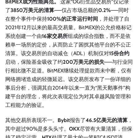
BitMEX成为性能典范。
这家“OG衍生品交易所”仅记录
了
3850万美元的清算
——仅占市场总额的
0.2%
——同时
在整个事件中保持
100%的正常运行时间
，并处理了自
2021年12月以来的最高交易量。BitMEX的公允价格标记
系统创建一个由
16家交易所
组成的综合指数，而不是依
赖单一场所的定价，从而防止了困扰其他平台的不公正
清算。该交易所的自动减仓（ADL）机制仅对
15份合约
启动，保险基金吸收了约
200万美元的损失
——与行业同
行相比微不足道。BitMEX继续处理提款而未中断，仅有
网络拥堵造成的轻微延迟。该交易所发布了一份详细的
事后分析，强调其自2014年以来一直为“黑天鹅事件”构
建平台的理念，将此次表现定位为对其卓越风险管理和
工程能力的验证。
其他交易所表现不一。
Bybit
报告了
46.5亿美元的清算
，
其中超过90%是多头头寸。
OKX
尽管有大量清算，但保
持了稳定运营。
HTX
处理了最大的一笔BTC/USDT清