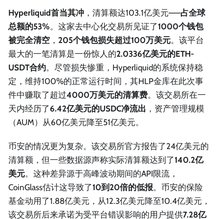
Hyperliquid首当其冲
，清算额达103.1亿美元——
占全球
总额的53%
。这家去中心化交易所见证了
1000个钱包
被完全清空
，
205个钱包损失超过100万美元
。该平台
最大的一笔清算是一份惊人的
2.0336亿美元的ETH-
USDT合约
。尽管损失惨重，Hyperliquid的系统保持稳
定，维持100%的正常运行时间，其HLP金库在此次事
件中赚取了超过
4000万美元的清算费
。该交易所在一
天内经历了
6.42亿美元的USDC净流出
，资产管理规模
（AUM）从60亿美元降至51亿美元。
币安的情况更为复杂。该交易所官方报告了24亿美元的
清算额，但一些数据源声称实际清算额达到了
140.2亿
美元
。这种差异源于高峰波动期间的API限流，
CoinGlass估计这导致了
10到20倍的低报
。币安的保险
基金动用了1.88亿美元，从12.3亿美元降至10.4亿美元，
该交易所后来承诺为受平台错误影响的用户提供
7.28亿