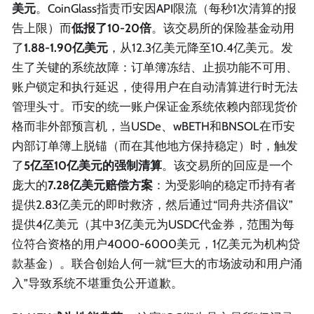
美元
。CoinGlass指责币安因API限流（每秒1次清算的报
告上限）而
低报了10-20倍
。该交易所的保险基金动用
了
1.88-1.90亿美元
，从12.3亿美元降至10.4亿美元。发
生了关键的系统故障：订单簿冻结、止损功能不可用、
账户锁定和执行延迟，使得用户在自动清算进行时无法
管理头寸。币安的统一账户保证金系统依赖内部现货价
格而非外部预言机，当USDe、wBETH和BNSOL在币安
内部订单簿上脱锚（而在其他地方保持稳定）时，触发
了
5亿至10亿美元的强制清算
。该交易所的回应是一个
庞大的
7.28亿美元赔偿方案
：为受影响的稳定币持有者
提供2.83亿美元的即时救济，然后通过“同舟共济倡议”
提供4亿美元（其中3亿美元为USDC代金券，范围为每
位符合资格的用户4000-6000美元，1亿美元为机构贷
款基金）。联合创始人何一就“巨大的市场波动和用户涌
入”导致系统不堪重负公开道歉。