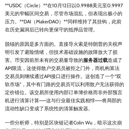
**USDC（Circle）**在10月12日以0.9988美元至0.9997
美元的窄幅区间交易，尽管市场混乱，但表现出极小的
压力。**DAI（MakerDAO）**同样维持了其挂钩，此前
在历史漏洞后已转向更保守的抵押品管理。
脱锚的原因是多方面的。直接导火索是特朗普的关税声
明引发了避险情绪，但技术基础设施的故障放大了损
害。币安因前所未有的交易量导致的
服务器过载
造成了
API限流，这使得散户交易员被拒之门外，而机构算法
交易员则继续通过API接口进行操作。这创造了一个“双
轨市场”，其中有门路的交易员可以利用散户无法获得的
定价错位。该交易所使用内部订单簿价格而非外部预言
机进行清算计算——这与行业最佳实践相悖——将局部的
流动性缺口变成了系统性的清算触发器。
一些分析师，特别是区块链记者Colin Wu，暗示这次崩