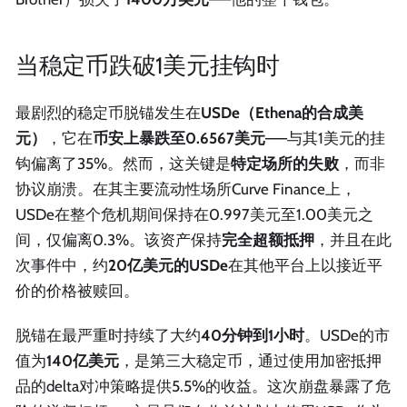
当稳定币跌破1美元挂钩时
最剧烈的稳定币脱锚发生在
USDe（Ethena的合成美
元）
，它在
币安上暴跌至0.6567美元
——与其1美元的挂
钩偏离了35%。然而，这关键是
特定场所的失败
，而非
协议崩溃。在其主要流动性场所Curve Finance上，
USDe在整个危机期间保持在0.997美元至1.00美元之
间，仅偏离0.3%。该资产保持
完全超额抵押
，并且在此
次事件中，约
20亿美元的USDe
在其他平台上以接近平
价的价格被赎回。
脱锚在最严重时持续了大约
40分钟到1小时
。USDe的市
值为
140亿美元
，是第三大稳定币，通过使用加密抵押
品的delta对冲策略提供5.5%的收益。这次崩盘暴露了危