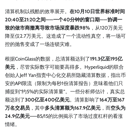
清算机制以残酷的效率展开。
在10月10日世界标准时间
20:40至21:20之间——一个40分钟的窗口期——协调一
致的做市商撤离导致市场深度暴跌98%
，从120万美元
降至仅2.7万美元。这造成了一个流动性真空，将一场可
控的抛售变成了一场连锁灾难。
根据CoinGlass的数据，总清算额达到了
191.3亿至195亿
美元
，尽管实际数字可能要高得多。Hyperliquid的联合
创始人Jeff Yan指责中心化交易所隐藏清算数据，指出币
安的API限流（限制为每秒1份清算报告）意味着他们只
捕捉到“约5%的实际清算量”。一些分析师估计，真实总
额达到了
300亿至400亿美元
。清算影响了
164万至167
万名交易员
，其中
多头清算额为167.9亿美元
，而
空头为
24.9亿美元
——85/15的比例揭示了市场过度杠杆的看涨
情绪。