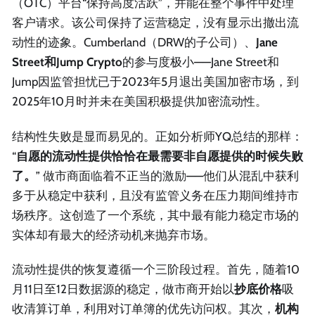
（OTC）平台“保持高度活跃”，并能在整个事件中处理
客户请求。该公司保持了运营稳定，没有显示出撤出流
动性的迹象。Cumberland（DRW的子公司）、
Jane
Street和Jump Crypto
的参与度极小——Jane Street和
Jump因监管担忧已于2023年5月退出美国加密市场，到
2025年10月时并未在美国积极提供加密流动性。
结构性失败是显而易见的。正如分析师YQ总结的那样：
“
自愿的流动性提供恰恰在最需要非自愿提供的时候失败
了。
” 做市商面临着不正当的激励——他们从混乱中获利
多于从稳定中获利，且没有监管义务在压力期间维持市
场秩序。这创造了一个系统，其中最有能力稳定市场的
实体却有最大的经济动机来抛弃市场。
流动性提供的恢复遵循一个三阶段过程。首先，随着10
月11日至12日数据源的稳定，做市商开始以
抄底价格
吸
收清算订单，利用对订单簿的优先访问权。其次，
机构