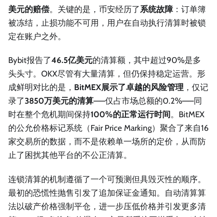
美元的赔偿
。关键的是，币安经历了
系统故障
：订单簿
被冻结，止损功能不可用，用户在自动执行清算时被锁
定在账户之外。
Bybit报告了
46.5亿美元
的清算额，其中超过90%是多
头头寸。OKX尽管有大量清算，但仍保持稳定运营。形
成鲜明对比的是，
BitMEX展示了卓越的风险管理
，仅记
录了
3850万美元的清算
——仅占市场总额的0.2%——同
时在整个危机期间保持
100%的正常运行时间
。BitMEX
的公允价格标记系统（Fair Price Marking）聚合了来自16
家交易所的数据，而不是依赖单一场所的定价，从而防
止了困扰其他平台的不公正清算。
连锁清算的机制遵循了一个可预测但具毁灭性的顺序。
最初的恐慌性抛售引发了追加保证金通知。自动清算算
法以破产价格强制平仓，进一步压低价格并引发更多清