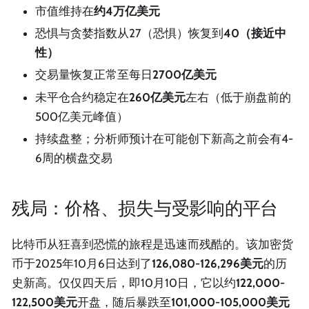
市值维持在
约4万亿美元
恐惧与贪婪指数从27（恐惧）恢复到
40（接近中
性）
交易量恢复正常至每日
2700亿美元
未平仓合约稳定在
260亿美元
左右（低于崩盘前的
500亿美元峰值）
持续盘整；分析师预计在可能创下新高之前会有4-
6周的横盘交易
残局：价格、损失与受影响的平台
比特币从狂喜到恐慌的旅程是迅速而残酷的。该加密货
币于2025年10月6日达到了
126,080-126,296美元
的历
史新高。仅仅四天后，即10月10日，它以约
122,000-
122,500美元
开盘，随后暴跌至
101,000-105,000美元