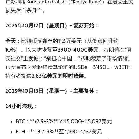
币影响者Konstantin Galish（“Kostya Kudo”）在遭受重大
损失后自杀身亡。
2025年10月12日（星期日）- 复苏开始：
全天
：比特币反弹至
约11.5万美元
（从低点回升约
10%）。以太坊恢复至
3900-4000美元
。特朗普在“真
实社交”上发帖：“别担心中国……”帮助稳定了市场情绪。
币安宣布为受脱锚清算影响的USDe、BNSOL、wBETH
持有者提供
2.83亿美元的即时赔偿
。
2025年10月13日（星期一）- 主要复苏：
24小时表现
：
BTC：**+2.9-3%**至115,000-115,097美元
ETH：**+8.7-9%**至4,100-4,152美元