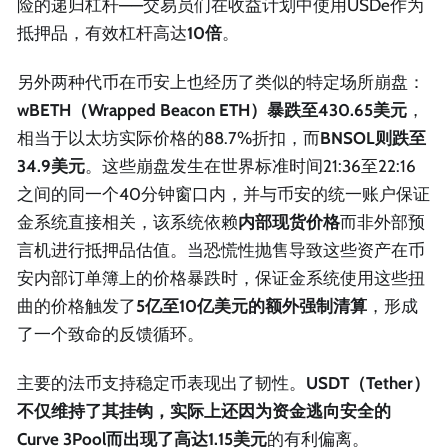
险的递归杠杆——交易员们在收益计划中使用USDe作为
抵押品，有效杠杆高达
10倍
。
另外两种代币在币安上也经历了类似的特定场所崩盘：
wBETH（Wrapped Beacon ETH）
暴跌至
430.65美元
，
相当于以太坊实际价格的88.7%折扣，而
BNSOL则跌至
34.9美元
。这些崩盘发生在世界标准时间21:36至22:16
之间的同一个40分钟窗口内，并与币安的统一账户保证
金系统直接相关，该系统依赖
内部现货价格
而非外部预
言机进行抵押品估值。当恐慌性抛售导致这些资产在币
安内部订单簿上的价格暴跌时，保证金系统使用这些扭
曲的价格触发了
5亿至10亿美元的额外强制清算
，形成
了一个致命的反馈循环。
主要的法币支持稳定币表现出了韧性。
USDT（Tether）
不仅维持了其挂钩，实际上还因为资金逃向安全的
Curve 3Pool而出现了
高达1.15美元
的有利偏离。