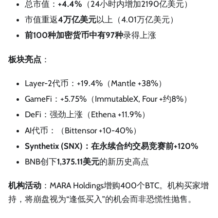
总市值：
+4.4%
（24小时内增加2190亿美元）
市值重返
4万亿美元
以上（4.01万亿美元）
前100种加密货币中有97种
录得上涨
板块亮点
：
Layer-2代币：+19.4%（Mantle +38%）
GameFi：+5.75%（ImmutableX, Four +约8%）
DeFi：强劲上涨（Ethena +11.9%）
AI代币：（Bittensor +10-40%）
Synthetix (SNX)：在永续合约交易竞赛前+120%
BNB创下
1,375.11美元
的新历史高点
机构活动
：MARA Holdings增购400个BTC。机构买家增
持，将崩盘视为“逢低买入”的机会而非恐慌性抛售。