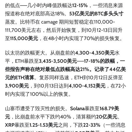
的低点——几小时内峰值跌幅达
12-15%
，一些消息来源
报道称在绝对底部高达18%。
53亿美元的BTC多头头寸
蒸发。比特币在 carnage 期间短暂稳定在110,000-
111,700美元左右，然后开始恢复，到10月12-13日回升
至
115,000美元
，在48小时内实现了70%的损失恢复。
以太坊的跌幅更大。从崩盘前的
4,300-4,350美元
水
平，ETH暴跌至
3,435-3,500美元
——
17-18%
的跌幅，一
些报告声称在绝对最低点跌幅高达21%。记录了
44亿美
元的ETH清算
。复苏同样迅速，ETH到10月12日反弹至
3,900美元
，到10月13日达到
4,100-4,152美元
，在72小
时内实现了100%以上的恢复。
山寨币遭受了毁灭性的损失。
Solana
暴跌至
168.79美
元
，比崩盘前水平下跌约40%，清算额约
20亿美元
。
XRP
暴跌至
1.25-1.53美元
之间，下跌
22-33%
（一些消息