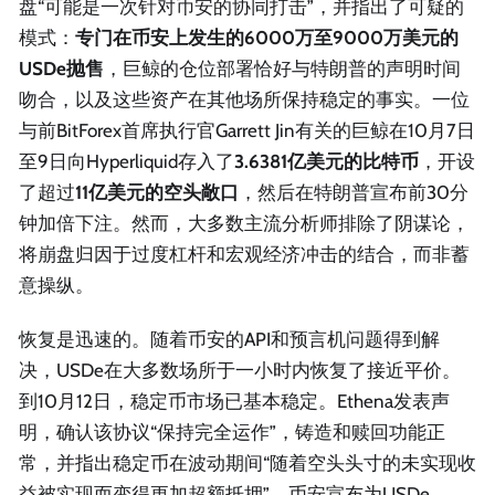
盘“可能是一次针对币安的协同打击”，并指出了可疑的
模式：
专门在币安上发生的6000万至9000万美元的
USDe抛售
，巨鲸的仓位部署恰好与特朗普的声明时间
吻合，以及这些资产在其他场所保持稳定的事实。一位
与前BitForex首席执行官Garrett Jin有关的巨鲸在10月7日
至9日向Hyperliquid存入了
3.6381亿美元的比特币
，开设
了超过
11亿美元的空头敞口
，然后在特朗普宣布前30分
钟加倍下注。然而，大多数主流分析师排除了阴谋论，
将崩盘归因于过度杠杆和宏观经济冲击的结合，而非蓄
意操纵。
恢复是迅速的。随着币安的API和预言机问题得到解
决，USDe在大多数场所于一小时内恢复了接近平价。
到10月12日，稳定币市场已基本稳定。Ethena发表声
明，确认该协议“保持完全运作”，铸造和赎回功能正
常，并指出稳定币在波动期间“随着空头头寸的未实现收
益被实现而变得更加超额抵押”。币安宣布为USDe、