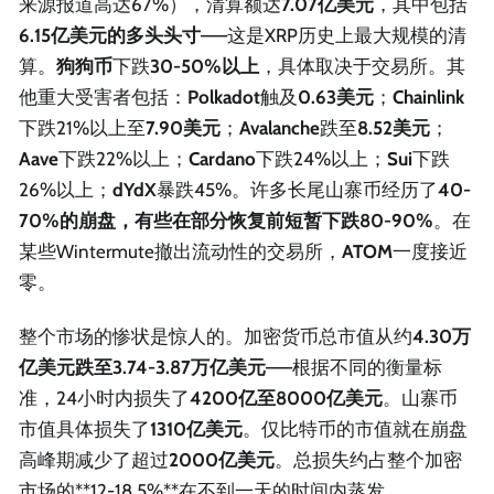
来源报道高达67%），清算额达
7.07亿美元
，其中包括
6.15亿美元的多头头寸
——这是XRP历史上最大规模的清
算。
狗狗币
下跌
30-50%以上
，具体取决于交易所。其
他重大受害者包括：
Polkadot
触及
0.63美元
；
Chainlink
下跌21%以上至
7.90美元
；
Avalanche
跌至
8.52美元
；
Aave
下跌22%以上；
Cardano
下跌24%以上；
Sui
下跌
26%以上；
dYdX
暴跌45%。许多长尾山寨币经历了
40-
70%
的崩盘，有些在部分恢复前短暂下跌
80-90%
。在
某些Wintermute撤出流动性的交易所，
ATOM
一度接近
零。
整个市场的惨状是惊人的。加密货币总市值从约
4.30万
亿美元跌至3.74-3.87万亿美元
——根据不同的衡量标
准，24小时内损失了
4200亿至8000亿美元
。山寨币
市值具体损失了
1310亿美元
。仅比特币的市值就在崩盘
高峰期减少了超过
2000亿美元
。总损失约占整个加密
市场的**12-18.5%**在不到一天的时间内蒸发。