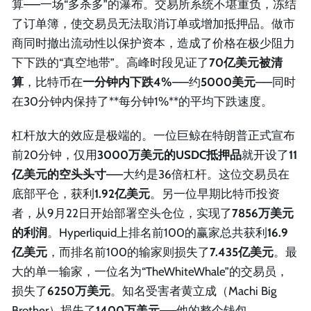
算——一场“多杀多”的瀑布。交易所系统不堪重负，冻结
了订单簿，使交易员无法取消订单或增加抵押品。做市
商同时撤出流动性以保护资本，造成了价格在极少阻力
下下跌的“真空地带”。高峰时段见证了
70亿美元被清
算
，比特币在
一分钟内下跌4%
——约
5000美元
——同时
在30分钟内保持了**每分钟1%**的平均下跌速度。
杠杆放大的效应是极端的。一位巨鲸在特朗普正式宣布
前20分钟，仅用
3000万美元的USDC抵押品
就开设了
11
亿美元的空头头寸
——大约是36倍杠杆。这位交易员在
底部平仓，获利
1.92亿美元
。另一位早期比特币投资
者，从9月22日开始部署空头仓位，实现了
7856万美元
的利润
。Hyperliquid上排名前100的赢家总共获利
16.9
亿美元
，而排名前100的输家则损失了
7.435亿美元
。最
大的单一输家，一位名为“TheWhiteWhale”的交易员，
损失了
6250万美元
。知名受害者黄立成（Machi Big
Brother）损失了
1400万美元
——他的整个钱包。