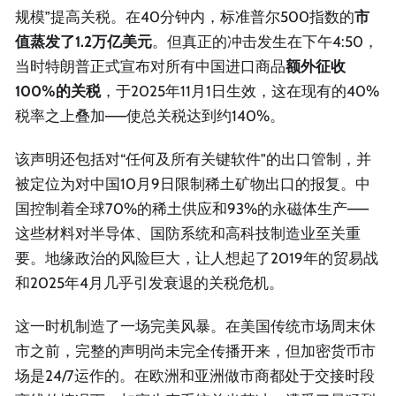
规模”提高关税。在40分钟内，标准普尔500指数的
市
值蒸发了1.2万亿美元
。但真正的冲击发生在下午4:50，
当时特朗普正式宣布对所有中国进口商品
额外征收
100%的关税
，于2025年11月1日生效，这在现有的40%
税率之上叠加——使总关税达到约140%。
该声明还包括对“任何及所有关键软件”的出口管制，并
被定位为对中国10月9日限制稀土矿物出口的报复。中
国控制着全球70%的稀土供应和93%的永磁体生产——
这些材料对半导体、国防系统和高科技制造业至关重
要。地缘政治的风险巨大，让人想起了2019年的贸易战
和2025年4月几乎引发衰退的关税危机。
这一时机制造了一场完美风暴。在美国传统市场周末休
市之前，完整的声明尚未完全传播开来，但加密货币市
场是24/7运作的。在欧洲和亚洲做市商都处于交接时段