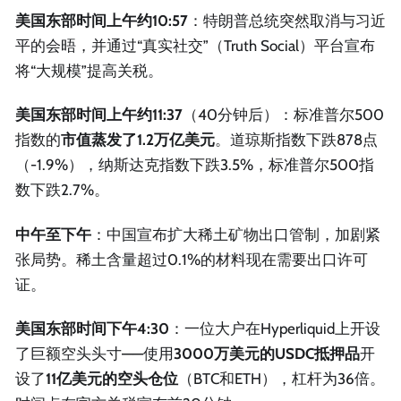
美国东部时间上午约10:57
：特朗普总统突然取消与习近
平的会晤，并通过“真实社交”（Truth Social）平台宣布
将“大规模”提高关税。
美国东部时间上午约11:37
（40分钟后）：标准普尔500
指数的
市值蒸发了1.2万亿美元
。道琼斯指数下跌878点
（-1.9%），纳斯达克指数下跌3.5%，标准普尔500指
数下跌2.7%。
中午至下午
：中国宣布扩大稀土矿物出口管制，加剧紧
张局势。稀土含量超过0.1%的材料现在需要出口许可
证。
美国东部时间下午4:30
：一位大户在Hyperliquid上开设
了巨额空头头寸——使用
3000万美元的USDC抵押品
开
设了
11亿美元的空头仓位
（BTC和ETH），杠杆为36倍。