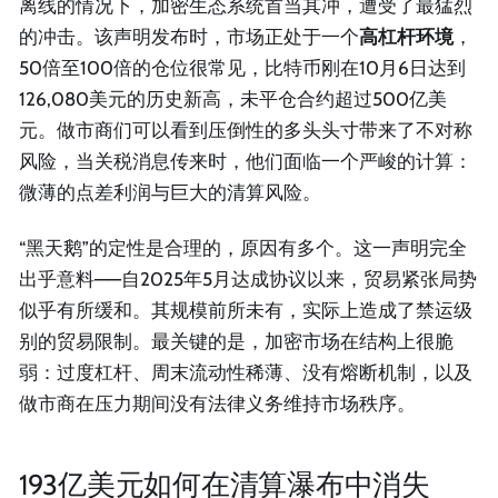
离线的情况下，加密生态系统首当其冲，遭受了最猛烈
的冲击。该声明发布时，市场正处于一个
高杠杆环境
，
50倍至100倍的仓位很常见，比特币刚在10月6日达到
126,080美元的历史新高，未平仓合约超过500亿美
元。做市商们可以看到压倒性的多头头寸带来了不对称
风险，当关税消息传来时，他们面临一个严峻的计算：
微薄的点差利润与巨大的清算风险。
“黑天鹅”的定性是合理的，原因有多个。这一声明完全
出乎意料——自2025年5月达成协议以来，贸易紧张局势
似乎有所缓和。其规模前所未有，实际上造成了禁运级
别的贸易限制。最关键的是，加密市场在结构上很脆
弱：过度杠杆、周末流动性稀薄、没有熔断机制，以及
做市商在压力期间没有法律义务维持市场秩序。
193亿美元如何在清算瀑布中消失