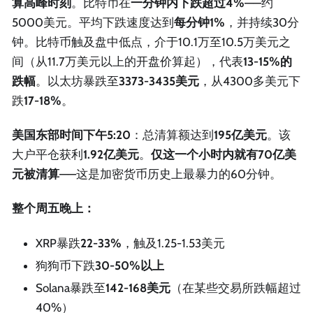
算高峰时刻
。比特币在
一分钟内下跌超过4%
——约
5000美元。平均下跌速度达到
每分钟1%
，并持续30分
钟。比特币触及盘中低点，介于10.1万至10.5万美元之
间（从11.7万美元以上的开盘价算起），代表
13-15%的
跌幅
。以太坊暴跌至
3373-3435美元
，从4300多美元下
跌
17-18%
。
美国东部时间下午5:20
：总清算额达到
195亿美元
。该
大户平仓获利
1.92亿美元
。
仅这一个小时内就有70亿美
元被清算
——这是加密货币历史上最暴力的60分钟。
整个周五晚上：
XRP暴跌
22-33%
，触及1.25-1.53美元
狗狗币下跌
30-50%以上
Solana暴跌至
142-168美元
（在某些交易所跌幅超过
40%）