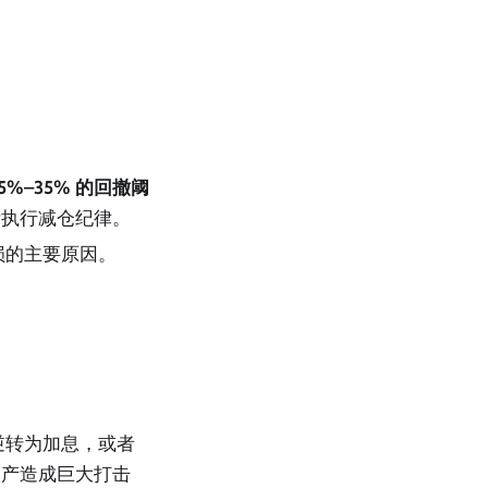
5%–35% 的回撤阈
断执行减仓纪律。
损的主要原因。
逆转为加息，或者
资产造成巨大打击