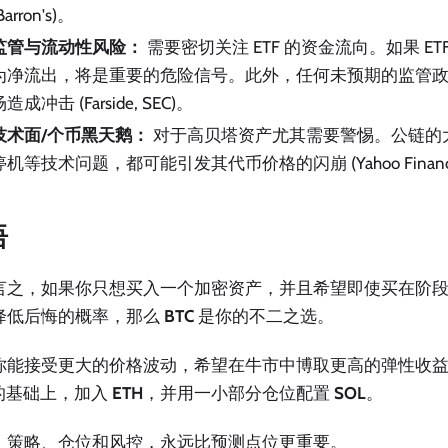
Barron's)。
监管与流动性风险：
需要密切关注 ETF 的资金流向。如果 E
为净流出，将是重要的危险信号。此外，任何未预期的监管
造成冲击 (Farside, SEC)。
技术面/个币黑天鹅：
对于高贝塔资产尤其需要警惕。公链的
停机等技术问题，都可能引发其代币价格的闪崩 (Yahoo Financ
语
言之，如果你只想买入一个加密资产，并且希望即使买在阶
降低后悔的概率，那么
BTC
是你的不二之选。
你能接受更大的价格波动，希望在牛市中博取更高的弹性收
 的基础上，加入
ETH
，并用一小部分仓位配置
SOL
。
，策略、仓位和风控，永远比预测点位更重要。