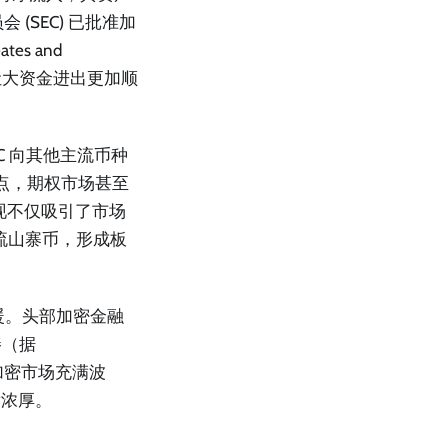
(SEC) 已批准加
es and
，让大资金进出更加顺
C 向其他主流币种
史高点，期权市场甚至
表现不仅吸引了市场
主流山寨币，形成板
暖。头部加密金融
捧（据
尽管加密市场充满波
发浓厚。