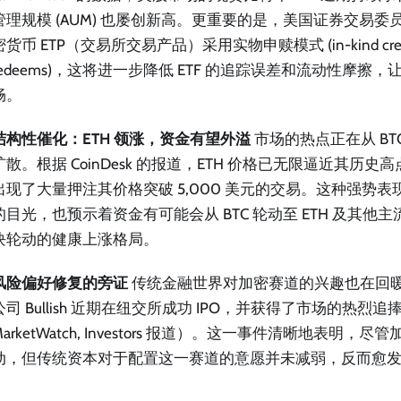
管理规模 (AUM) 也屡创新高。更重要的是，美国证券交易委员会 
密货币 ETP（交易所交易产品）采用实物申赎模式 (in-kind creat
redeems)，这将进一步降低 ETF 的追踪误差和流动性摩擦
畅。
结构性催化：ETH 领涨，资金有望外溢
市场的热点正在从 BT
扩散。根据 CoinDesk 的报道，ETH 价格已无限逼近其历
出现了大量押注其价格突破 5,000 美元的交易。这种强势
的目光，也预示着资金有可能会从 BTC 轮动至 ETH 及其他
块轮动的健康上涨格局。
风险偏好修复的旁证
传统金融世界对加密赛道的兴趣也在回
公司 Bullish 近期在纽交所成功 IPO，并获得了市场的热烈追
MarketWatch, Investors 报道）。这一事件清晰地表明，
动，但传统资本对于配置这一赛道的意愿并未减弱，反而愈