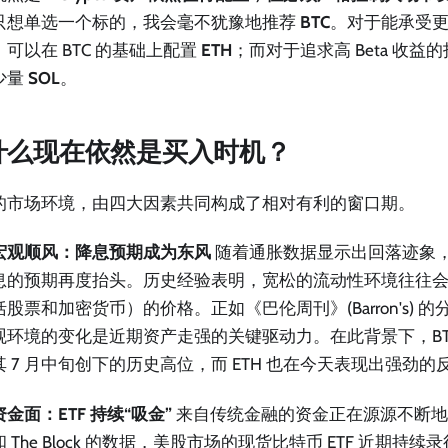
只想单选一个标的，我会毫不犹豫地推荐
BTC
。对于能承受
可以在 BTC 的基础上配置
ETH
；而对于追求高 Beta 收
少量
SOL
。
什么现在依然是买入时机？
的市场环境，由四大因素共同构成了相对有利的窗口期。
宏观顺风：降息预期成为东风
随着通胀数据显示出回落迹象
息的预期再度抬头。历史经验表明，宽松的流动性环境往往
括股票和加密货币）的价格。正如《巴伦周刊》(Barron's) 
观环境的变化是近期资产走强的关键驱动力。在此背景下，BT
其 7 月中旬创下的历史高位，而 ETH 也在今天表现出强劲的
资金面：ETF 持续“吸金”
来自传统金融的资金正在源源不断地流入。
和 The Block 的数据，美股市场的现货比特币 ETF 近期持