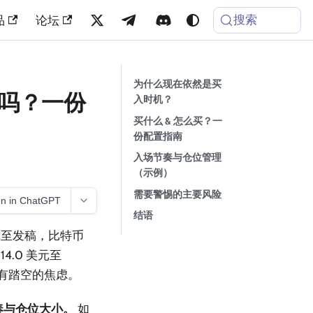
搜索
品
论坛
为什么现在依然是买
买吗？一份
入时机？
买什么 & 怎么买？一
份配置指南
入场节奏与仓位管理
（示例）
需要警惕的主要风险
n in ChatGPT
结语
截至发稿，比特币
014.0 美元至
也有踏空的焦虑。
节奏与仓位大小。
如