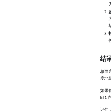
(
场
结
总而
度地
如果
BTC
记住