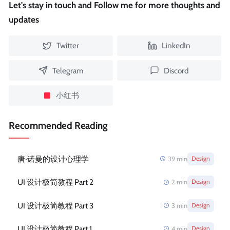
Let's stay in touch and Follow me for more thoughts and
updates
Twitter
LinkedIn
Telegram
Discord
小红书
Recommended Reading
唐·诺曼的设计心理学
39
min
Design
UI 设计极简教程 Part 2
2
min
Design
UI 设计极简教程 Part 3
3
min
Design
UI 设计极简教程 Part 1
4
min
Design