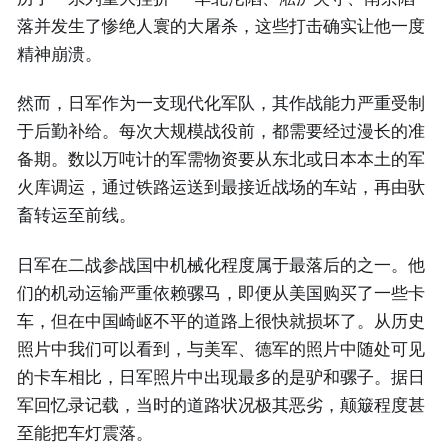
落并发生了惨绝人寰的大屠杀，这些打击确实让他一度
精神崩溃。
然而，日军作为一支现代化军队，其作战能力严重受制
于后勤补给。每次大规模战役前，都需要经过漫长的准
备期。数以万吨计的军需物资要从东北或日本本土的军
火库调运，通过铁路运送到最接近战场的车站，再由驮
畜转运至前线。
日军在二战参战国中机械化程度属于最落后的之一。他
们的机动运输严重依赖骡马，即便从美国购买了一些卡
车，但在中国崎岖不平的道路上很快就损坏了。从历史
照片中我们可以看到，与美军、德军的照片中随处可见
的卡车相比，日军照片中出现最多的是驴和骡子。据日
军回忆录记载，当时的道路状况极其恶劣，颠簸程度甚
至能把车灯震落。