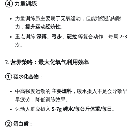
④ 力量训练
力量训练虽主要属于无氧运动，但能增强肌肉耐
力，
提升运动经济性
。
重点训练
深蹲、弓步、硬拉
等复合动作，每周 2-3
次。
2.
营养策略：最大化氧气利用效率
① 碳水化合物
：
中高强度运动的
主要燃料
，碳水摄入不足会导致早
早疲劳，降低训练效果。
运动人群应摄入
5-7g 碳水/每公斤体重/每日
。
② 蛋白质
：