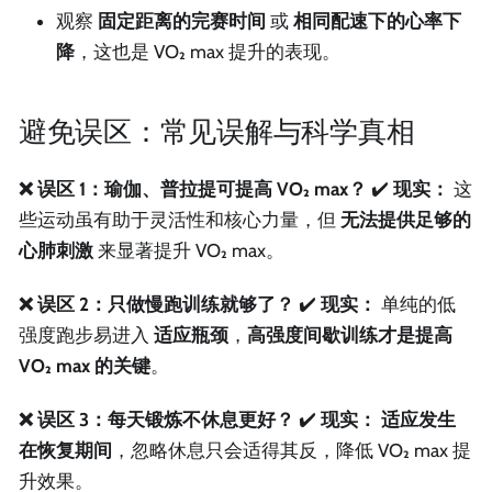
观察
固定距离的完赛时间
或
相同配速下的心率下
降
，这也是 VO₂ max 提升的表现。
避免误区：常见误解与科学真相
❌ 误区 1：瑜伽、普拉提可提高 VO₂ max？
✔️
现实：
这
些运动虽有助于灵活性和核心力量，但
无法提供足够的
心肺刺激
来显著提升 VO₂ max。
❌ 误区 2：只做慢跑训练就够了？
✔️
现实：
单纯的低
强度跑步易进入
适应瓶颈
，
高强度间歇训练才是提高
VO₂ max 的关键
。
❌ 误区 3：每天锻炼不休息更好？
✔️
现实：
适应发生
在恢复期间
，忽略休息只会适得其反，降低 VO₂ max 提
升效果。