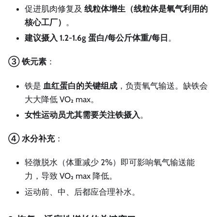
促进肌肉修复及
线粒体增生（线粒体是氧气利用的
核心工厂）
。
建议摄入 1.2-1.6g 蛋白/每公斤体重/每日
。
③ 铁元素
：
铁是
血红蛋白的关键组成
，负责氧气输送。缺铁会
大大降低 VO₂ max。
女性运动员尤其需要关注铁摄入
。
④ 水分补充
：
轻微脱水（体重减少 2%）即可影响氧气输送能
力，导致 VO₂ max 降低。
运动前、中、后都应合理补水。