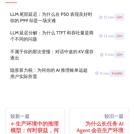
LLM 尾部延迟：为什么在 P50 表现良好时
12
min
Llm
你的 P99 却是一场灾难
LLM 延迟分解：为什么 TTFT 和吞吐量是两
13
min
Llm
个不同的问题
不属于你的那次变慢：对话中途的 KV 缓存
11
min
Llm
逐出
隐形算力税：为何你的 AI 推理账单远超
11
min
Insider
用户实际所需
较新一篇
较旧一篇
生产环境中的推理
为什么长任务 AI
模型：何时获益，何
Agent 会在生产环境