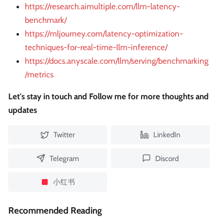
https://research.aimultiple.com/llm-latency-
benchmark/
https://mljourney.com/latency-optimization-
techniques-for-real-time-llm-inference/
https://docs.anyscale.com/llm/serving/benchmarking
/metrics
Let's stay in touch and Follow me for more thoughts and
updates
Twitter
LinkedIn
Telegram
Discord
小红书
Recommended Reading