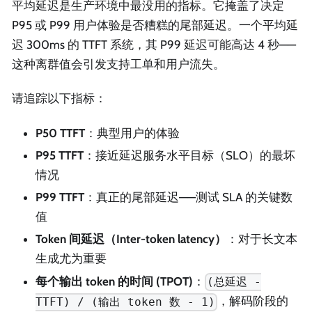
平均延迟是生产环境中最没用的指标。它掩盖了决定
P95 或 P99 用户体验是否糟糕的尾部延迟。一个平均延
迟 300ms 的 TTFT 系统，其 P99 延迟可能高达 4 秒——
这种离群值会引发支持工单和用户流失。
请追踪以下指标：
P50 TTFT
：典型用户的体验
P95 TTFT
：接近延迟服务水平目标（SLO）的最坏
情况
P99 TTFT
：真正的尾部延迟——测试 SLA 的关键数
值
Token 间延迟（Inter-token latency）
：对于长文本
生成尤为重要
每个输出 token 的时间 (TPOT)
：
(总延迟 -
，解码阶段的
TTFT) / (输出 token 数 - 1)