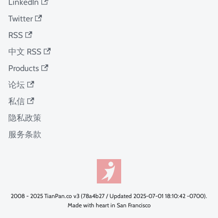
LinkedIn
Twitter
RSS
中文 RSS
Products
论坛
私信
隐私政策
服务条款
2008 - 2025 TianPan.co v3 (78a4b27 / Updated 2025-07-01 18:10:42 -0700).
Made with heart in San Francisco