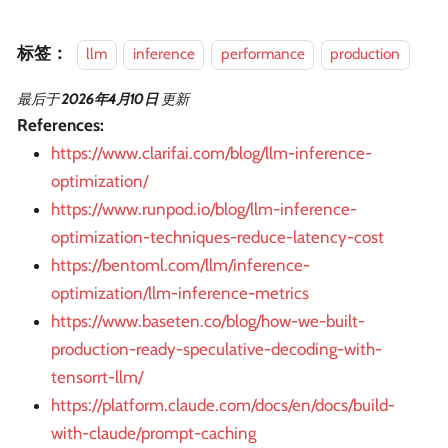
标签：
llm
inference
performance
production
最后
于
2026年4月10日
更新
References:
https://www.clarifai.com/blog/llm-inference-
optimization/
https://www.runpod.io/blog/llm-inference-
optimization-techniques-reduce-latency-cost
https://bentoml.com/llm/inference-
optimization/llm-inference-metrics
https://www.baseten.co/blog/how-we-built-
production-ready-speculative-decoding-with-
tensorrt-llm/
https://platform.claude.com/docs/en/docs/build-
with-claude/prompt-caching