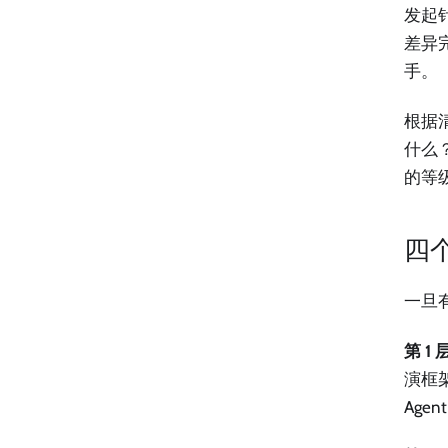
发起
差异完
手。
根据
什么
的等
四
一旦
第 1
演框
Ag