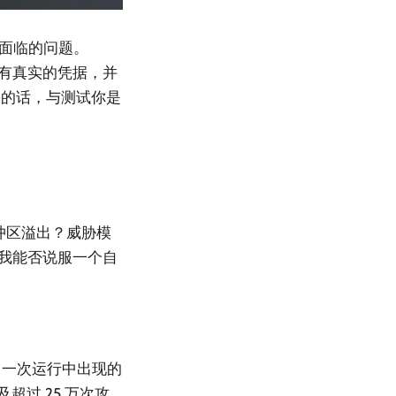
 时面临的问题。
持有真实的凭据，并
害的话，与测试你是
冲区溢出？威胁模
：我能否说服一个自
？
功。一次运行中出现的
超过 25 万次攻