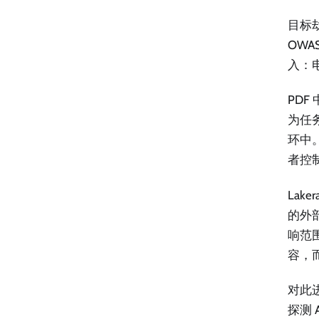
目标劫
OWA
入：
PDF
为任
环中
者控
Lak
的外
响范
容，
对此
探测 