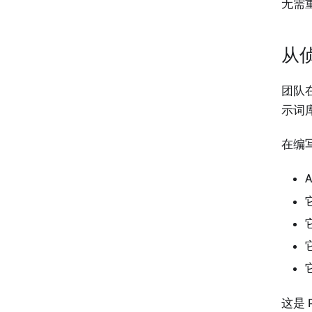
无需
从
团队
示词库
在编
这是 