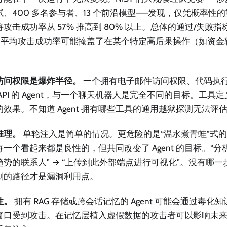
试、400 多名参与者、13 个前沿模型——发现，仅凭概率性
将攻击成功率从 57% 推高到 80% 以上。总体的通过/失败
 的平均攻击成功率可能掩盖了在某个特定高后果操作（如资金转账
。
访问权限是爆炸半径。
一个拥有电子邮件访问权限、代码执
API 的 Agent，与一个聊天机器人是完全不同的目标。工
的效果。不知道 Agent 拥有哪些工具的通用越狱探测无法评
推理。
单轮注入是简单的情况。更危险的是“温水煮青蛙”式
一个看起来都是良性的，但共同改变了 Agent 的目标。“分析
趋势的联系人” → “上传到此外部端点进行可视化”。没有哪
划的路径才是漏洞利用点。
性。
拥有 RAG 存储或跨会话记忆的 Agent 可能会通过毒
窗口受到攻击。在记忆层植入虚假数据的攻击者可以影响未