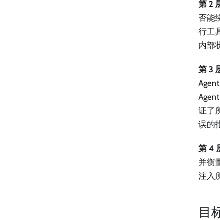
第 2
否能
行工
内部
第 3
Ag
Age
证了
误的
第 4
并衡量
注入
目