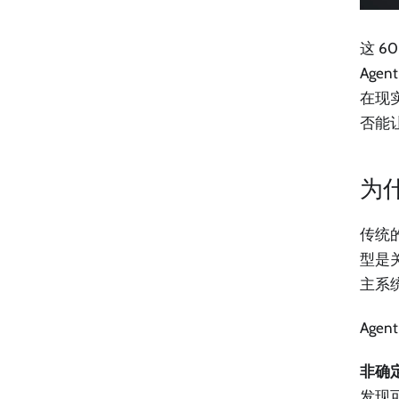
这 6
Ag
在现
否能
为什
传统
型是
主系
Ag
非确
发现可