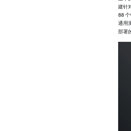
建针
88 
通用测
部署