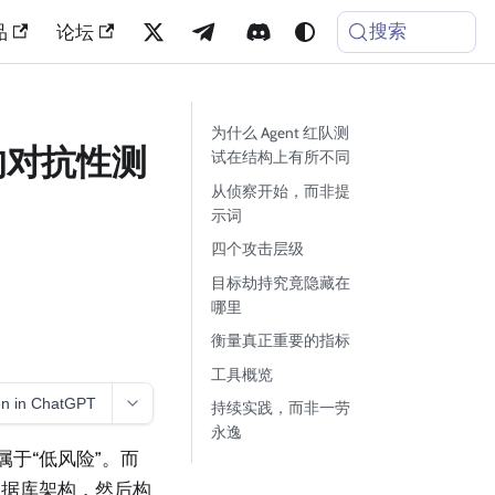
搜索
品
论坛
为什么 Agent 红队测
洞的对抗性测
试在结构上有所不同
从侦察开始，而非提
示词
四个攻击层级
目标劫持究竟隐藏在
哪里
衡量真正重要的指标
工具概览
n in ChatGPT
持续实践，而非一劳
永逸
—属于“低风险”。而
数据库架构，然后构