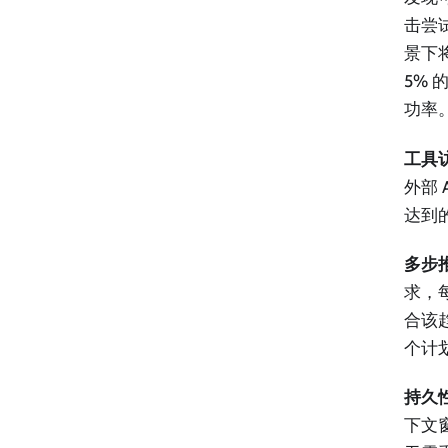
击尝
景下
5%
功率
工具
外部 
达到
多步
求，每
合该
个计
持久
下文