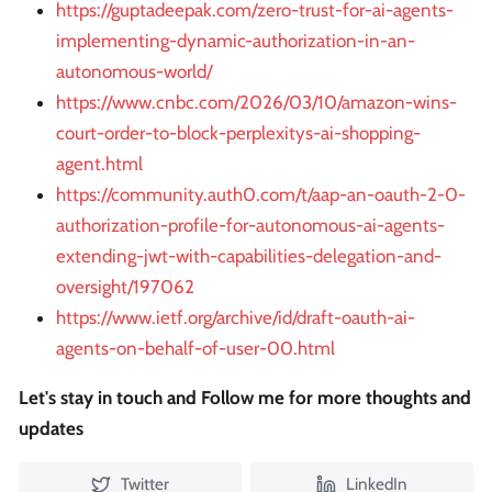
https://guptadeepak.com/zero-trust-for-ai-agents-
implementing-dynamic-authorization-in-an-
autonomous-world/
https://www.cnbc.com/2026/03/10/amazon-wins-
court-order-to-block-perplexitys-ai-shopping-
agent.html
https://community.auth0.com/t/aap-an-oauth-2-0-
authorization-profile-for-autonomous-ai-agents-
extending-jwt-with-capabilities-delegation-and-
oversight/197062
https://www.ietf.org/archive/id/draft-oauth-ai-
agents-on-behalf-of-user-00.html
Let's stay in touch and Follow me for more thoughts and
updates
Twitter
LinkedIn