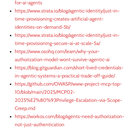
for-ai-agents
https://www.strata.io/blog/agentic-identity/just-in-
time-provisioning-creates-artificial-agent-
identities-on-demand-5b/
https://www.strata.io/blog/agentic-identity/just-in-
time-provisioning-secure-ai-at-scale-5a/
https://www.osohq.com/learn/why-your-
authorization-model-wont-survive-agentic-ai
https://blog.gitguardian.com/short-lived-credentials-
in-agentic-systems-a-practical-trade-off-guide/
https://github.com/OWASP/www-project-mcp-top-
10/blob/main/2025/MCP02-
2025%E2%80%93Privilege-Escalation-via-Scope-
Creep.md
https://workos.com/blog/agents-need-authorization-
not-just-authentication