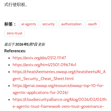
式行使职权。
标签：
ai-agents
security
authorization
oauth
zero-trust
最后
于
2026年5月7日
更新
References:
https://arxiv.org/abs/2512.11147
https://arxiv.org/html/2501.09674v1
https://cheatsheetseries.owasp.org/cheatsheets/AI_A
gent_Security_Cheat_Sheet.html
https://genai.owasp.org/resource/owasp-top-10-for-
agentic-applications-for-2026/
https://cloudsecurityalliance.org/blog/2026/02/02/th
e-agentic-trust-framework-zero-trust-governance-