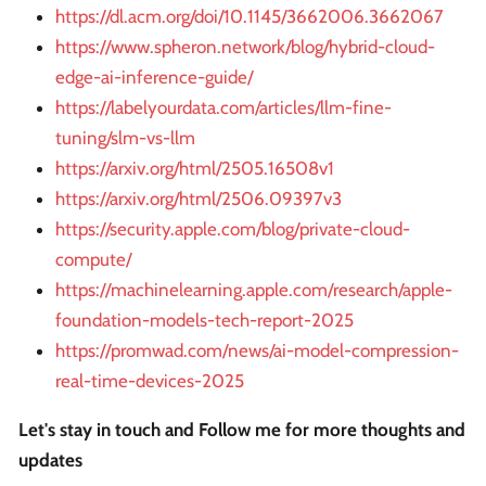
https://dl.acm.org/doi/10.1145/3662006.3662067
https://www.spheron.network/blog/hybrid-cloud-
edge-ai-inference-guide/
https://labelyourdata.com/articles/llm-fine-
tuning/slm-vs-llm
https://arxiv.org/html/2505.16508v1
https://arxiv.org/html/2506.09397v3
https://security.apple.com/blog/private-cloud-
compute/
https://machinelearning.apple.com/research/apple-
foundation-models-tech-report-2025
https://promwad.com/news/ai-model-compression-
real-time-devices-2025
Let's stay in touch and Follow me for more thoughts and
updates