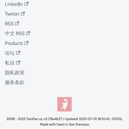
LinkedIn
Twitter
RSS
中文 RSS
Products
论坛
私信
隐私政策
服务条款
2008 - 2025 TianPan.co v3 (78a4b27 / Updated 2025-07-01 18:10:42 -0700).
Made with heart in San Francisco