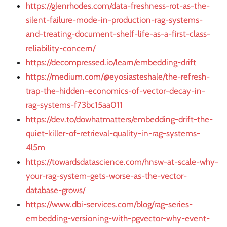
https://glenrhodes.com/data-freshness-rot-as-the-
silent-failure-mode-in-production-rag-systems-
and-treating-document-shelf-life-as-a-first-class-
reliability-concern/
https://decompressed.io/learn/embedding-drift
https://medium.com/@eyosiasteshale/the-refresh-
trap-the-hidden-economics-of-vector-decay-in-
rag-systems-f73bc15aa011
https://dev.to/dowhatmatters/embedding-drift-the-
quiet-killer-of-retrieval-quality-in-rag-systems-
4l5m
https://towardsdatascience.com/hnsw-at-scale-why-
your-rag-system-gets-worse-as-the-vector-
database-grows/
https://www.dbi-services.com/blog/rag-series-
embedding-versioning-with-pgvector-why-event-