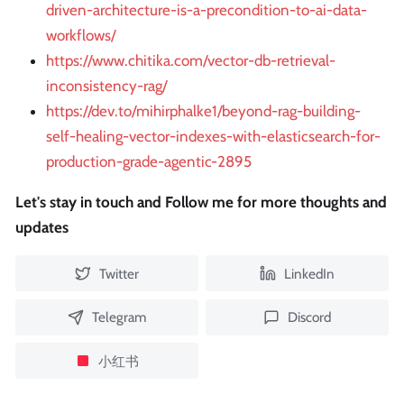
driven-architecture-is-a-precondition-to-ai-data-
workflows/
https://www.chitika.com/vector-db-retrieval-
inconsistency-rag/
https://dev.to/mihirphalke1/beyond-rag-building-
self-healing-vector-indexes-with-elasticsearch-for-
production-grade-agentic-2895
Let's stay in touch and Follow me for more thoughts and
updates
Twitter
LinkedIn
Telegram
Discord
小红书