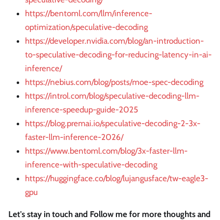
https://bentoml.com/llm/inference-
optimization/speculative-decoding
https://developer.nvidia.com/blog/an-introduction-
to-speculative-decoding-for-reducing-latency-in-ai-
inference/
https://nebius.com/blog/posts/moe-spec-decoding
https://introl.com/blog/speculative-decoding-llm-
inference-speedup-guide-2025
https://blog.premai.io/speculative-decoding-2-3x-
faster-llm-inference-2026/
https://www.bentoml.com/blog/3x-faster-llm-
inference-with-speculative-decoding
https://huggingface.co/blog/lujangusface/tw-eagle3-
gpu
Let's stay in touch and Follow me for more thoughts and