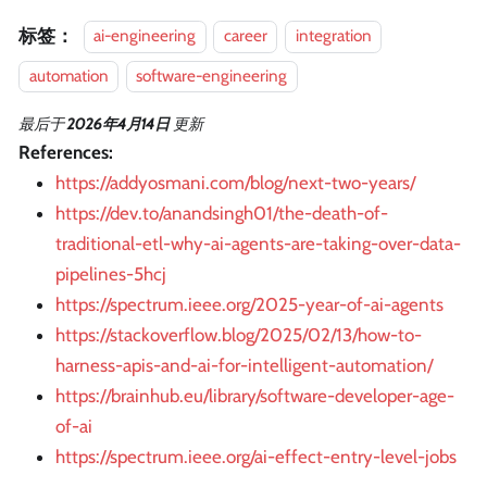
标签：
ai-engineering
career
integration
automation
software-engineering
最后
于
2026年4月14日
更新
References:
https://addyosmani.com/blog/next-two-years/
https://dev.to/anandsingh01/the-death-of-
traditional-etl-why-ai-agents-are-taking-over-data-
pipelines-5hcj
https://spectrum.ieee.org/2025-year-of-ai-agents
https://stackoverflow.blog/2025/02/13/how-to-
harness-apis-and-ai-for-intelligent-automation/
https://brainhub.eu/library/software-developer-age-
of-ai
https://spectrum.ieee.org/ai-effect-entry-level-jobs