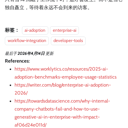
独自矗立，等待着永远不会到来的访客。
标签：
ai-adoption
enterprise-ai
workflow-integration
developer-tools
最后
于
2026年4月14日
更新
References:
https://www.worklytics.co/resources/2025-ai-
adoption-benchmarks-employee-usage-statistics
https://writer.com/blog/enterprise-ai-adoption-
2026/
https://towardsdatascience.com/why-internal-
company-chatbots-fail-and-how-to-use-
generative-ai-in-enterprise-with-impact-
af06d24e011d/