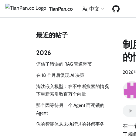
TianPan.co
中文
最近的帖子
制
2026
的
评估了错误的 RAG 管道环节
2026
在 18 个月后复现 AI 决策
淘汰嵌入模型：在不中断搜索的情况
下重新索引数百万个向量
那个因等待另一个 Agent 而死锁的
Agent
你的智能体从未执行过的补偿事务
在一
工程