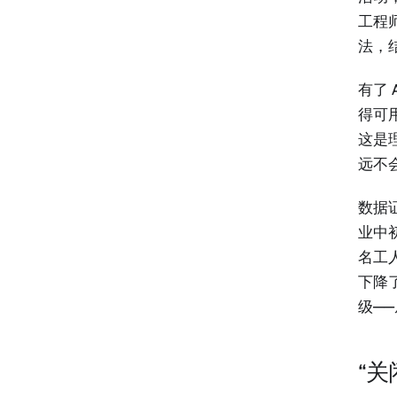
工程
法，
有了
得可
这是
远不
数据证
业中初
名工
下降
级—
“关