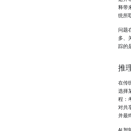
释带
统所
问题
多、
踪的
推
在传
选择
程：
对共
并最
AI 