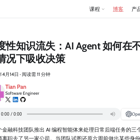
课程
博客
产
度性知识流失：AI Agent 如何
情况下吸收决策
年4月14日
·
阅读需 11 分钟
Tian Pan
Software Engineer
Ope
个金融科技团队推出 AI 编程智能体来处理日常后端任务的三
师离职去了另一家公司。当团队试图还原六周前做出某些身