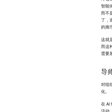
智能
而不是
了，
的推
这就
而这
需要
导
对组
化。
在 
活动