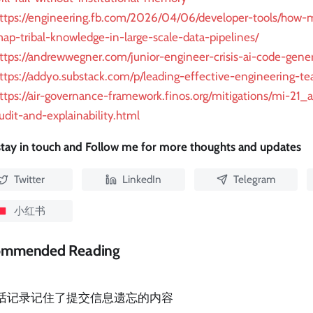
ttps://engineering.fb.com/2026/04/06/developer-tools/how-
ap-tribal-knowledge-in-large-scale-data-pipelines/
ttps://andrewwegner.com/junior-engineer-crisis-ai-code-gene
ttps://addyo.substack.com/p/leading-effective-engineering-t
ttps://air-governance-framework.finos.org/mitigations/mi-21_
udit-and-explainability.html
 stay in touch and Follow me for more thoughts and updates
Twitter
LinkedIn
Telegram
小红书
ommended Reading
话记录记住了提交信息遗忘的内容