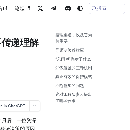
搜索
品
论坛
推理渠道，以及它为
在不传递理解
何重要
导师制位移效应
“关闭 AI”揭示了什么
知识侵蚀的三种机制
真正有效的保护模式
不断叠加的问题
这对工程负责人提出
了哪些要求
n in ChatGPT
个月后，一位资深
份验证决策的原因