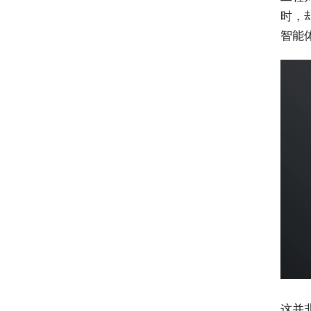
时，
智能
这并