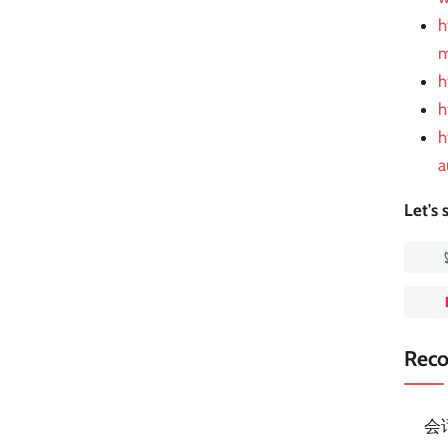
h
m
h
h
h
a
Let's
Rec
会