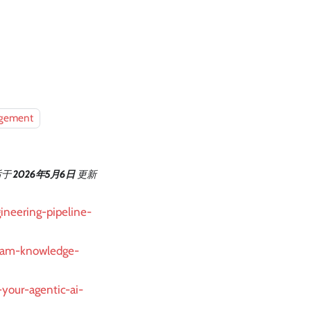
gement
后
于
2026年5月6日
更新
gineering-pipeline-
team-knowledge-
-your-agentic-ai-