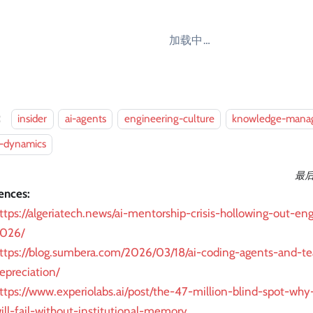
加载中…
：
insider
ai-agents
engineering-culture
knowledge-mana
-dynamics
最
ences:
ttps://algeriatech.news/ai-mentorship-crisis-hollowing-out-en
026/
ttps://blog.sumbera.com/2026/03/18/ai-coding-agents-and-
epreciation/
ttps://www.experiolabs.ai/post/the-47-million-blind-spot-why
ill-fail-without-institutional-memory