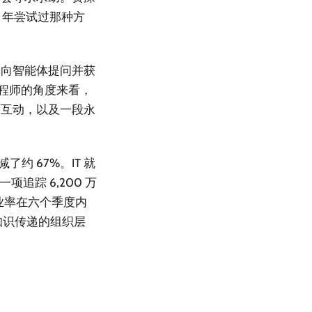
 年尝试过那种方
。
秒内向智能体提问并获
工程师的角度来看，
师互动，以及一段永
约 67%。IT 就
追踪 6,200 万
业率在六个季度内
知识传递的组织层