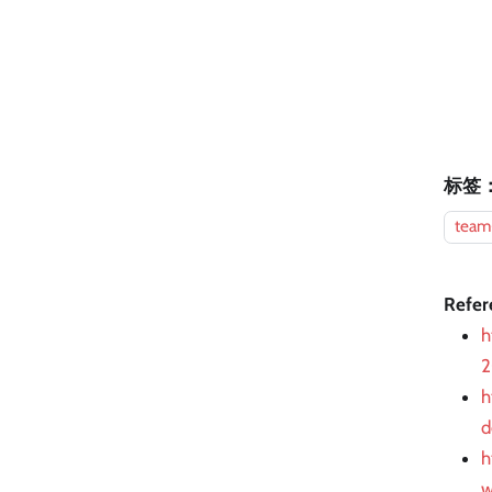
标签
team
Refer
h
2
h
d
h
w