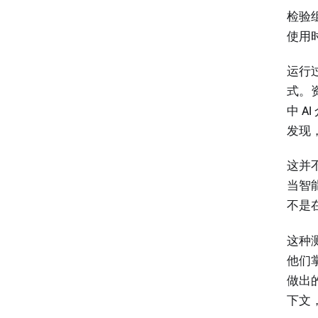
检验
使用
运行
式。
中 
发现
这并
当智
不是
这种
他们
做出
下文