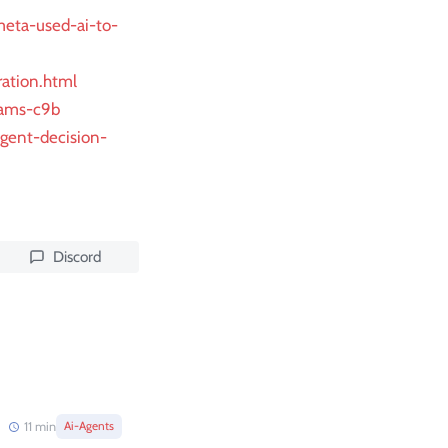
meta-used-ai-to-
ration.html
eams-c9b
agent-decision-
Discord
11
min
Ai-Agents