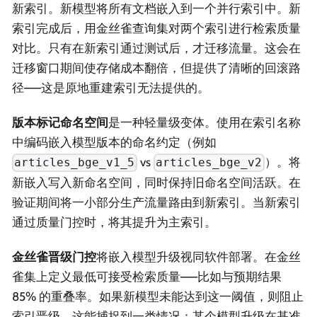
新索引。新模型将所有文档嵌入到一个并行索引中。新
索引完成后，用金丝雀查询集对两个索引进行检索质量
对比。只有在新索引通过测试后，才迁移流量。这会在
迁移窗口期间使存储成本翻倍，但提供了清晰的回滚路
径——这是原地重建索引无法提供的。
版本标记命名空间
是一种轻量级变体。使用在索引名称
中编码嵌入模型版本的命名约定（例如
vs
）。将
articles_bge_v1_5
articles_bge_v2
新嵌入写入新命名空间，同时保持旧命名空间活跃。在
验证期间将一小部分生产流量路由到新索引。当新索引
通过质量门控时，将其提升为主索引。
金丝雀晋级门控
将嵌入模型升级视同软件部署。在金丝
雀集上定义最低可接受检索质量——比如与预期结果
85% 的重叠率。如果新模型未能达到这一阈值，则阻止
索引晋级。这能捕捉到一类情况：某个模型升级在基准