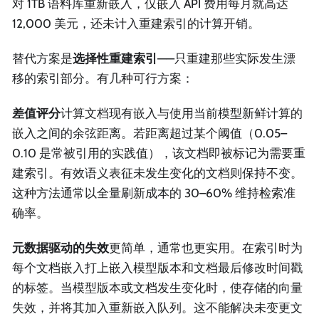
对 1TB 语料库重新嵌入，仅嵌入 API 费用每月就高达
12,000 美元，还未计入重建索引的计算开销。
替代方案是
选择性重建索引
——只重建那些实际发生漂
移的索引部分。有几种可行方案：
差值评分
计算文档现有嵌入与使用当前模型新鲜计算的
嵌入之间的余弦距离。若距离超过某个阈值（0.05–
0.10 是常被引用的实践值），该文档即被标记为需要重
建索引。有效语义表征未发生变化的文档则保持不变。
这种方法通常以全量刷新成本的 30–60% 维持检索准
确率。
元数据驱动的失效
更简单，通常也更实用。在索引时为
每个文档嵌入打上嵌入模型版本和文档最后修改时间戳
的标签。当模型版本或文档发生变化时，使存储的向量
失效，并将其加入重新嵌入队列。这不能解决未变更文