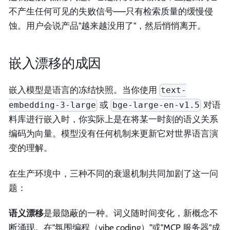
不产生任何可见的失败信号——只有检索质量的缓慢侵
蚀。用户会说产品"越来越没用了"，然后悄悄离开。
嵌入漂移的成因
嵌入模型是语言的冻结快照。当你使用
text-
或
对语
embedding-3-large
bge-large-en-v1.5
料库进行嵌入时，你实际上是在将某一时刻的语义关系
编码为向量。模型没有任何机制来更新它对世界语言演
变的理解。
在生产环境中，三种不同的衰退机制共同加剧了这一问
题：
语义漂移
是最隐蔽的一种。词义随时间变化，新概念不
断涌现。在"氛围编程（vibe coding）"或"MCP 服务器"成