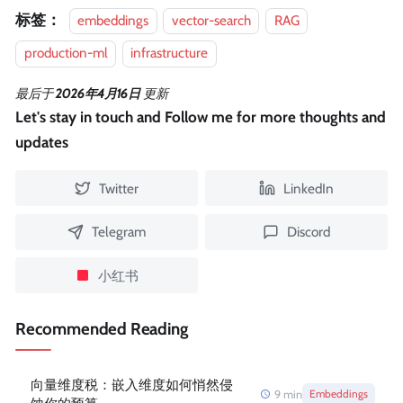
标签：
embeddings
vector-search
RAG
production-ml
infrastructure
最后
于
2026年4月16日
更新
Let's stay in touch and Follow me for more thoughts and
updates
Twitter
LinkedIn
Telegram
Discord
小红书
Recommended Reading
向量维度税：嵌入维度如何悄然侵
9
min
Embeddings