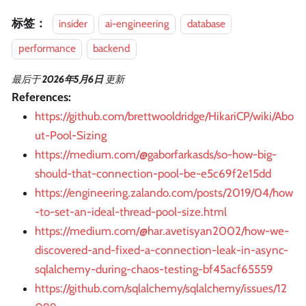
标签：
insider
ai-engineering
database
performance
backend
最后
于
2026年5月6日
更新
References:
https://github.com/brettwooldridge/HikariCP/wiki/Abo
ut-Pool-Sizing
https://medium.com/@gaborfarkasds/so-how-big-
should-that-connection-pool-be-e5c69f2e15dd
https://engineering.zalando.com/posts/2019/04/how
-to-set-an-ideal-thread-pool-size.html
https://medium.com/@har.avetisyan2002/how-we-
discovered-and-fixed-a-connection-leak-in-async-
sqlalchemy-during-chaos-testing-bf45acf65559
https://github.com/sqlalchemy/sqlalchemy/issues/12