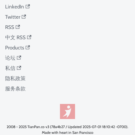
LinkedIn
Twitter
RSS
中文 RSS
Products
论坛
私信
隐私政策
服务条款
2008 - 2025 TianPan.co v3 (78a4b27 / Updated 2025-07-01 18:10:42 -0700).
Made with heart in San Francisco