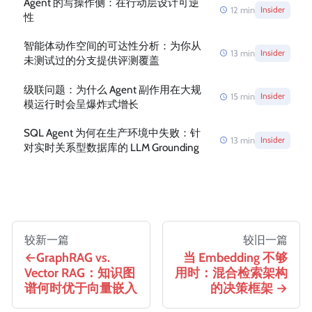
Agent 的写操作侧：在行动层设计可逆
12
min
Insider
性
智能体动作空间的可达性分析：为你从
13
min
Insider
未测试过的分支提供评测覆盖
级联问题：为什么 Agent 副作用在大规
15
min
Insider
模运行时会呈爆炸式增长
SQL Agent 为何在生产环境中失败：针
13
min
Insider
对实时关系型数据库的 LLM Grounding
较新一篇
较旧一篇
GraphRAG vs.
当 Embedding 不够
Vector RAG：知识图
用时：混合检索架构
谱何时优于向量嵌入
的决策框架