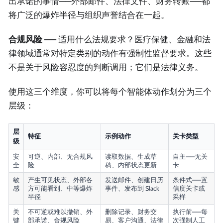
出承诺的事情——外部邮件、法律文件、财务转账——都
将广泛的爆炸半径与组织声誉结合在一起。
合规风险
—— 适用什么法规要求？医疗保健、金融和法
律领域通常对特定类别的动作有强制性监督要求。这些
不是关于风险容忍度的判断调用；它们是法律义务。
使用这三个维度，你可以将每个智能体动作划分为三个
层级：
层
特征
示例动作
关卡类型
级
安
可逆、内部、无合规风
读取数据、生成草
自主——无关
全
险
稿、内部状态更新
卡
敏
产生可见状态、外部各
发送邮件、创建日历
条件式——置
感
方可能看到、中等爆炸
事件、发布到 Slack
信度关卡或
半径
采样
关
不可逆或难以撤销、外
删除记录、财务交
执行前——每
键
部承诺、合规风险
易、客户沟通、法律
次强制人工