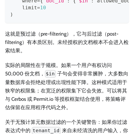
    where
=
{
"doc_id"
:
{
"$in"
:
 allowed_doc_
    limit
=
10
)
这就是预过滤（pre-filtering），它与后过滤（post-
filtering）有本质区别。未经授权的文档根本不会进入检
索结果。
实际的局限性在于规模。如果一个用户有权访问
50,000 份文档，
子句会变得非常臃肿，大多数向
$in
量数据库会拒绝处理或出现性能下降。这种模式适用于
狭窄的权限集；在宽泛的权限集下它会失效。可以将其
与 Cerbos 或 Permit.io 等授权框架结合使用，将策略评
估保留在应用程序代码之外。
关于无预计算元数据过滤的一个关键警告：如果你过滤
表达式中的
来自未经清洗的用户输入，你
tenant_id