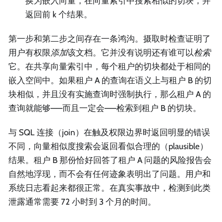
换为嵌入向量，在向量索引中搜索相似的切块，并
返回前 k 个结果。
第一步和第二步之间存在一条鸿沟。摄取时检查证明了
用户有权限
添加
该文档。它并没有说明还有谁可以
检索
它。在共享向量索引中，每个租户的切块都处于相同的
嵌入空间中。如果租户 A 的查询在语义上与租户 B 的切
块相似，并且没有实施查询时强制执行，那么租户 A 的
查询就能够——而且一定会——检索到租户 B 的切块。
与 SQL 连接（join）在触及权限边界时返回明显的错误
不同，向量相似度搜索会返回看似合理的（plausible）
结果。租户 B 那份恰好回答了租户 A 问题的风险报告会
自然地浮现，而不会有任何迹象表明出了问题。用户和
系统日志看起来都很正常。在真实事故中，检测到此类
泄露通常需要 72 小时到 3 个月的时间。