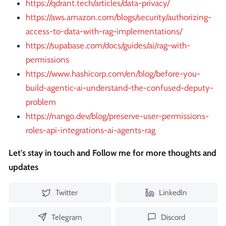
https://qdrant.tech/articles/data-privacy/
https://aws.amazon.com/blogs/security/authorizing-
access-to-data-with-rag-implementations/
https://supabase.com/docs/guides/ai/rag-with-
permissions
https://www.hashicorp.com/en/blog/before-you-
build-agentic-ai-understand-the-confused-deputy-
problem
https://nango.dev/blog/preserve-user-permissions-
roles-api-integrations-ai-agents-rag
Let's stay in touch and Follow me for more thoughts and
updates
Twitter
LinkedIn
Telegram
Discord