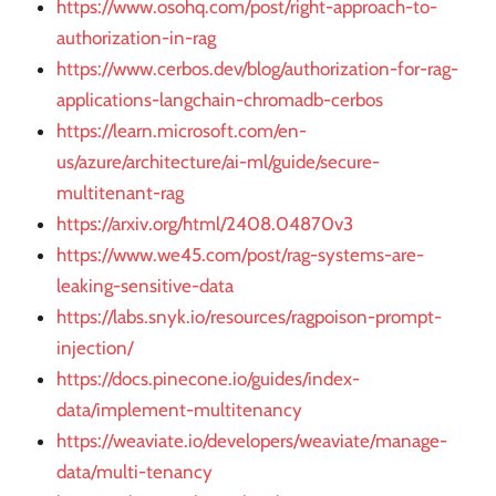
https://www.osohq.com/post/right-approach-to-
authorization-in-rag
https://www.cerbos.dev/blog/authorization-for-rag-
applications-langchain-chromadb-cerbos
https://learn.microsoft.com/en-
us/azure/architecture/ai-ml/guide/secure-
multitenant-rag
https://arxiv.org/html/2408.04870v3
https://www.we45.com/post/rag-systems-are-
leaking-sensitive-data
https://labs.snyk.io/resources/ragpoison-prompt-
injection/
https://docs.pinecone.io/guides/index-
data/implement-multitenancy
https://weaviate.io/developers/weaviate/manage-
data/multi-tenancy