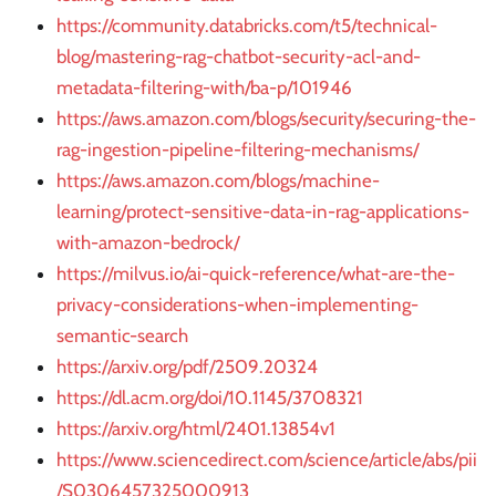
https://community.databricks.com/t5/technical-
blog/mastering-rag-chatbot-security-acl-and-
metadata-filtering-with/ba-p/101946
https://aws.amazon.com/blogs/security/securing-the-
rag-ingestion-pipeline-filtering-mechanisms/
https://aws.amazon.com/blogs/machine-
learning/protect-sensitive-data-in-rag-applications-
with-amazon-bedrock/
https://milvus.io/ai-quick-reference/what-are-the-
privacy-considerations-when-implementing-
semantic-search
https://arxiv.org/pdf/2509.20324
https://dl.acm.org/doi/10.1145/3708321
https://arxiv.org/html/2401.13854v1
https://www.sciencedirect.com/science/article/abs/pii
/S0306457325000913