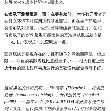
从每 token 成本趋势中推断出来。
在负载下测量延迟，而非在零并发时。
大多数开发者是
在孤立环境下对应用进行基准测试。但在生产环境中，
会增加队列深度、批处理差异和缓存驱逐压力。在 10
倍负载下的 p99 延迟可能比你的基准测试数据差 5 倍
—— 在用户发现之前先查明这一点。
延迟底线是客观存在的，且不随你的意愿而降低。但上
限 —— 即你的实际表现比底线差多少 —— 很大程度上取
决于你的应用程序与所运行的基础设施配合得有多好。
这里描述的底层机制 —— KV 缓存（KV cache）、持续批
处理（continuous batching）、分块预填充（chunked
prefill） —— 都在 vLLM 和 TensorRT-LLM 等开源系统中得
到了实现。运行你自己的推理服务可以让你完全控制这