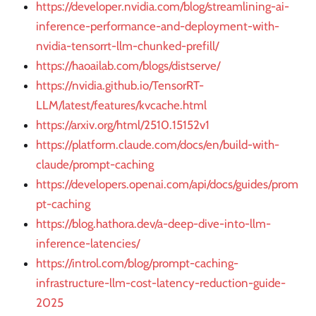
https://developer.nvidia.com/blog/streamlining-ai-
inference-performance-and-deployment-with-
nvidia-tensorrt-llm-chunked-prefill/
https://haoailab.com/blogs/distserve/
https://nvidia.github.io/TensorRT-
LLM/latest/features/kvcache.html
https://arxiv.org/html/2510.15152v1
https://platform.claude.com/docs/en/build-with-
claude/prompt-caching
https://developers.openai.com/api/docs/guides/prom
pt-caching
https://blog.hathora.dev/a-deep-dive-into-llm-
inference-latencies/
https://introl.com/blog/prompt-caching-
infrastructure-llm-cost-latency-reduction-guide-
2025