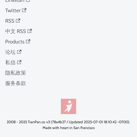
Twitter
RSS
中文 RSS
Products
论坛
私信
隐私政策
服务条款
2008 - 2025 TianPan.co v3 (78a4b27 / Updated 2025-07-01 18:10:42 -0700).
Made with heart in San Francisco