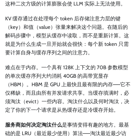
这种二次方级的计算膨胀会使 LLM 实际上无法使用。
KV 缓存通过在处理每个 token 后存储注意力层的键
（key）和值（value）张量来解决这个问题。在随后的
解码步骤中，模型从缓存中读取，而不是重新计算。这
就是为什么生成一旦开始就会很快：每个新 token 只需
要计算自身与缓存序列之间的注意力。
难点在于内存。一个具有 128K 上下文的 70B 参数模型
的单次缓存序列大约消耗 40GB 的高带宽显存
（HBM）。HBM 是 GPU 上最快且最有限的内存——它不
仅稀缺，而且由所有并发请求共享。当缓存填满时，必
须淘汰（evict）一些内容。淘汰什么以及何时淘汰，决
定了你的下一个请求是从热缓存还是冷缓存开始。
服务商如何决定淘汰什么
是事情变得有趣的地方。最基
础的是 LRU（最近最少使用）算法——淘汰最近最少访