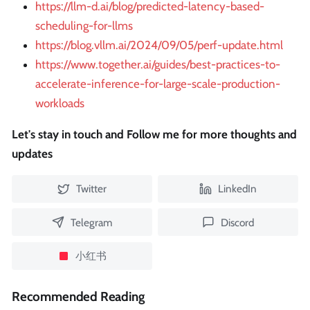
https://llm-d.ai/blog/predicted-latency-based-
scheduling-for-llms
https://blog.vllm.ai/2024/09/05/perf-update.html
https://www.together.ai/guides/best-practices-to-
accelerate-inference-for-large-scale-production-
workloads
Let's stay in touch and Follow me for more thoughts and
updates
Twitter
LinkedIn
Telegram
Discord
小红书
Recommended Reading