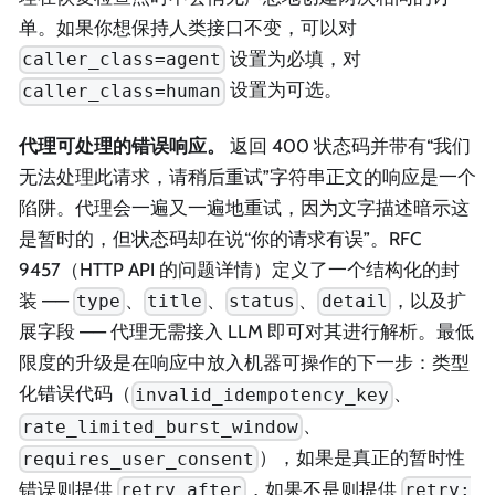
单。如果你想保持人类接口不变，可以对
设置为必填，对
caller_class=agent
设置为可选。
caller_class=human
代理可处理的错误响应。
返回 400 状态码并带有“我们
无法处理此请求，请稍后重试”字符串正文的响应是一个
陷阱。代理会一遍又一遍地重试，因为文字描述暗示这
是暂时的，但状态码却在说“你的请求有误”。RFC
9457（HTTP API 的问题详情）定义了一个结构化的封
装 ——
、
、
、
，以及扩
type
title
status
detail
展字段 —— 代理无需接入 LLM 即可对其进行解析。最低
限度的升级是在响应中放入机器可操作的下一步：类型
化错误代码（
、
invalid_idempotency_key
、
rate_limited_burst_window
），如果是真正的暂时性
requires_user_consent
错误则提供
，如果不是则提供
retry_after
retry: