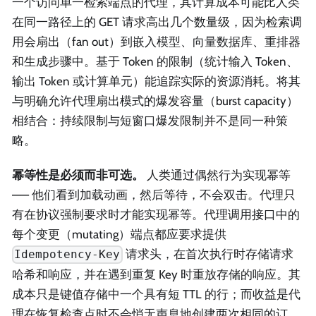
一个访问单一检索端点的代理，其计算成本可能比人类
在同一路径上的 GET 请求高出几个数量级，因为检索调
用会扇出（fan out）到嵌入模型、向量数据库、重排器
和生成步骤中。基于 Token 的限制（统计输入 Token、
输出 Token 或计算单元）能追踪实际的资源消耗。将其
与明确允许代理扇出模式的爆发容量（burst capacity）
相结合：持续限制与短窗口爆发限制并不是同一种策
略。
幂等性是必须而非可选。
人类通过偶然行为实现幂等
—— 他们看到加载动画，然后等待，不会双击。代理只
有在协议强制要求时才能实现幂等。代理调用接口中的
每个变更（mutating）端点都应要求提供
请求头，在首次执行时存储请求
Idempotency-Key
哈希和响应，并在遇到重复 Key 时重放存储的响应。其
成本只是键值存储中一个具有短 TTL 的行；而收益是代
理在恢复检查点时不会悄无声息地创建两次相同的订