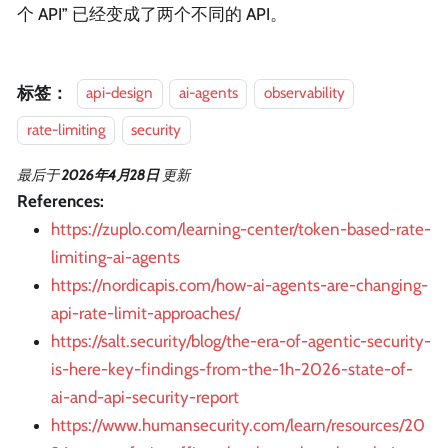
个 API” 已经变成了两个不同的 API。
标签：
api-design
ai-agents
observability
rate-limiting
security
最后
于
2026年4月28日
更新
References:
https://zuplo.com/learning-center/token-based-rate-
limiting-ai-agents
https://nordicapis.com/how-ai-agents-are-changing-
api-rate-limit-approaches/
https://salt.security/blog/the-era-of-agentic-security-
is-here-key-findings-from-the-1h-2026-state-of-
ai-and-api-security-report
https://www.humansecurity.com/learn/resources/20