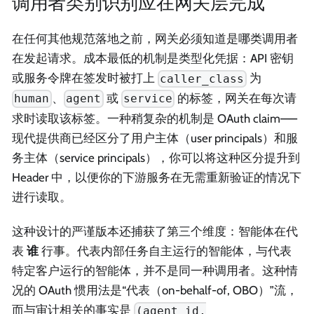
调用者类别识别应在网关层完成
在任何其他规范落地之前，网关必须知道是哪类调用者
在发起请求。成本最低的机制是类型化凭据：API 密钥
或服务令牌在签发时被打上
为
caller_class
、
或
的标签，网关在每次请
human
agent
service
求时读取该标签。一种稍复杂的机制是 OAuth claim——
现代提供商已经区分了用户主体（user principals）和服
务主体（service principals），你可以将这种区分提升到
Header 中，以便你的下游服务在无需重新验证的情况下
进行读取。
这种设计的严谨版本还捕获了第三个维度：智能体在代
表
谁
行事。代表内部任务自主运行的智能体，与代表
特定客户运行的智能体，并不是同一种调用者。这种情
况的 OAuth 惯用法是“代表（on-behalf-of, OBO）”流，
而与审计相关的事实是
(agent_id,