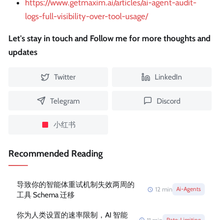
https://www.getmaxim.ai/articles/ai-agent-audit-
logs-full-visibility-over-tool-usage/
Let's stay in touch and Follow me for more thoughts and
updates
Twitter
LinkedIn
Telegram
Discord
小红书
Recommended Reading
导致你的智能体重试机制失效两周的
12
min
Ai-Agents
工具 Schema 迁移
你为人类设置的速率限制，AI 智能
Rate-Limiting