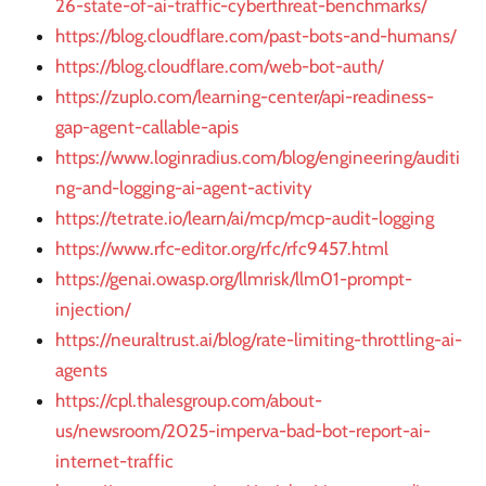
26-state-of-ai-traffic-cyberthreat-benchmarks/
https://blog.cloudflare.com/past-bots-and-humans/
https://blog.cloudflare.com/web-bot-auth/
https://zuplo.com/learning-center/api-readiness-
gap-agent-callable-apis
https://www.loginradius.com/blog/engineering/auditi
ng-and-logging-ai-agent-activity
https://tetrate.io/learn/ai/mcp/mcp-audit-logging
https://www.rfc-editor.org/rfc/rfc9457.html
https://genai.owasp.org/llmrisk/llm01-prompt-
injection/
https://neuraltrust.ai/blog/rate-limiting-throttling-ai-
agents
https://cpl.thalesgroup.com/about-
us/newsroom/2025-imperva-bad-bot-report-ai-
internet-traffic