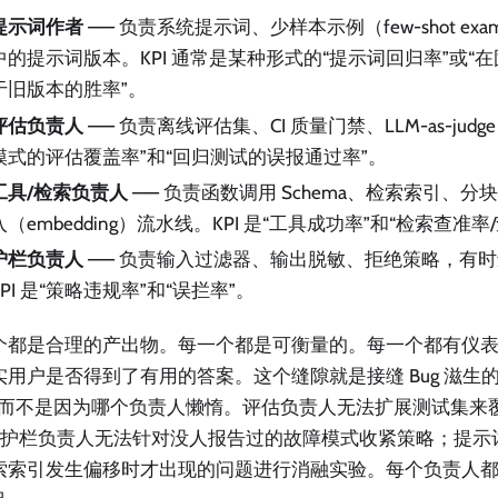
提示词作者
—— 负责系统提示词、少样本示例（few-shot exa
中的提示词版本。KPI 通常是某种形式的“提示词回归率”或“
于旧版本的胜率”。
评估负责人
—— 负责离线评估集、CI 质量门禁、LLM-as-judge
模式的评估覆盖率”和“回归测试的误报通过率”。
工具/检索负责人
—— 负责函数调用 Schema、检索索引、分块（
入（embedding）流水线。KPI 是“工具成功率”和“检索查准率
护栏负责人
—— 负责输入过滤器、输出脱敏、拒绝策略，有时还
KPI 是“策略违规率”和“误拦率”。
个都是合理的产出物。每一个都是可衡量的。每一个都有仪
实用户是否得到了有用的答案。这个缝隙就是接缝 Bug 滋生
—而不是因为哪个负责人懒惰。评估负责人无法扩展测试集来
g；护栏负责人无法针对没人报告过的故障模式收紧策略；提示
索索引发生偏移时才出现的问题进行消融实验。每个负责人