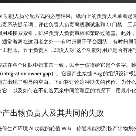
 AI 功能人员分配方式的必然结果。纸面上的负责人名单看起
负责系统提示词，评估负责人负责离线测试集和 CI 门禁，工
调用和搜索索引，护栏负责人负责审核和策略过滤器。此外
，通常游离在这四者之外——有时归属于平台团队，有时归属
个工程师。五个负责人，却没人对“这个功能对用户是否有用”
模式在各个团队中都非常一致，以至于值得给它起个名字。
ntegration owner gap）
。它是产生接缝 Bug 的组织设计
地方出现了明显的空白。下面将讨论这种缺失的代价、为什么通常
略它，以及如何在不创造冗余中间管理层的情况下，用最小
个产出物负责人及其共同的失败
任何生产环境 AI 功能的轮值 Wiki，你通常能找到按产出物