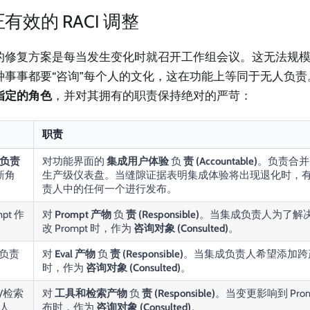
有效的 RACI 调整
的修复方案是每当发生变化时就召开工作组会议。这无法规
种事事都要“咨询”每个人的文化，这在功能上等同于无人负
指定的角色
，并对其拥有的职责保持绝对的严苛：
职责
负责
对功能界面的
集成用户体验
负
责 (Accountable)
。负责合并
新角
生产级仪表盘。当缝隙证据表明集成体验将出现退化时，
责人中的任何一个进行发布。
mpt 作
对
Prompt 产物
负
责 (Responsible)
。当集成负责人为了解决缝
改 Prompt 时，作为
咨询对象 (Consulted)
。
l 负责
对
Eval 产物
负
责 (Responsible)
。当集成负责人希望添加跨产物
时，作为
咨询对象 (Consulted)
。
/检索
对
工具和检索产物
负
责 (Responsible)
。当变更影响到 Pro
人
布时，作为
咨询对象 (Consulted)
。