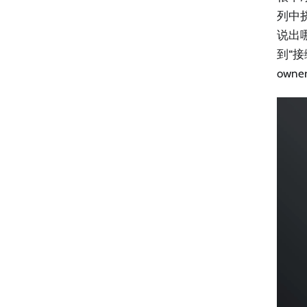
列中
说出
到“接
ow