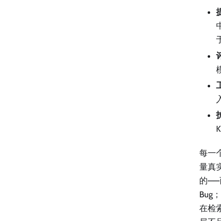
每一
量真
的—
Bu
在检