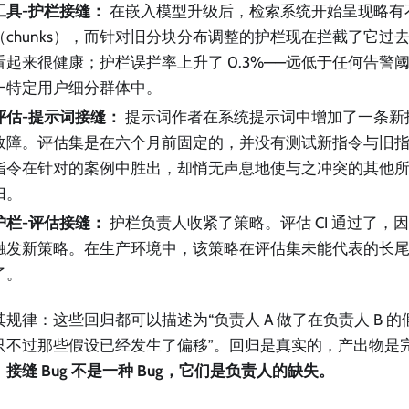
工具-护栏接缝：
在嵌入模型升级后，检索系统开始呈现略有
（chunks），而针对旧分块分布调整的护栏现在拦截了它过
看起来很健康；护栏误拦率上升了 0.3%——远低于任何告警
一特定用户细分群体中。
评估-提示词接缝：
提示词作者在系统提示词中增加了一条新
故障。评估集是在六个月前固定的，并没有测试新指令与旧
指令在针对的案例中胜出，却悄无声息地使与之冲突的其他
归。
护栏-评估接缝：
护栏负责人收紧了策略。评估 CI 通过了，
触发新策略。在生产环境中，该策略在评估集未能代表的长
了。
其规律：这些回归都可以描述为“负责人 A 做了在负责人 B 
只不过那些假设已经发生了偏移”。回归是真实的，产出物是
。
接缝 Bug 不是一种 Bug，它们是负责人的缺失。