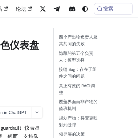
搜索
品
论坛
四个产出物负责人及
个绿色仪表盘
其共同的失败
隐藏的第五个负责
人：模型选择
接缝 Bug：存在于组
件之间的问题
真正有效的 RACI 调
整
覆盖界面而非产物的
值班机制
n in ChatGPT
规划产物：将变更映
射到缝隙
ardrail）仪表盘
领导层的决策
故障。然而，支持队