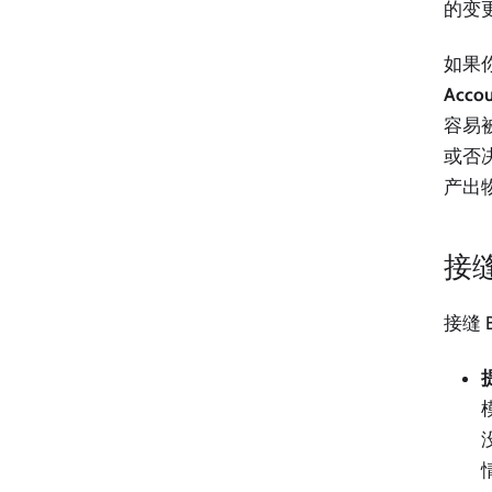
的变
如果
Acc
容易被
或否
产出物
接
接缝