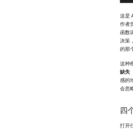
这是
作者
函数
决策
的那
这种
缺失（i
感的
会忽
四
打开