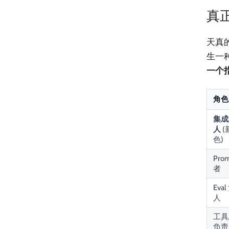
真正
天真
生一
一个
角色
集成
人
(
色)
Pro
者
Eva
人
工具
负责