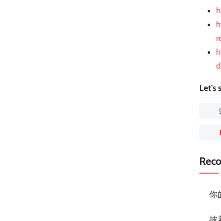
h
h
r
h
d
Let's
Rec
你
披