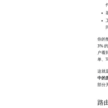
你的
3%
户看
单、
这就
中的
部分
路