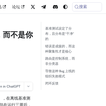
搜索
品
论坛
基准测试设定了分
，而不是你
布，且分布是“干净”
的
错误是成簇的，而这
种聚集性才是核心
路由是控制系统，而
非分类器
导致这种 Bug 上线的
组织失效模式
闭环反馈
n in ChatGPT
r），在离线基准测
。但在运行三周后，