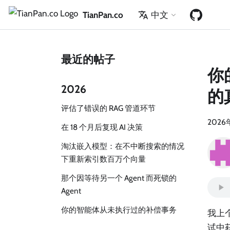
TianPan.co
中文
最近的帖子
你
2026
的
评估了错误的 RAG 管道环节
2026
在 18 个月后复现 AI 决策
淘汰嵌入模型：在不中断搜索的情况
下重新索引数百万个向量
那个因等待另一个 Agent 而死锁的
Agent
你的智能体从未执行过的补偿事务
我上个
试中