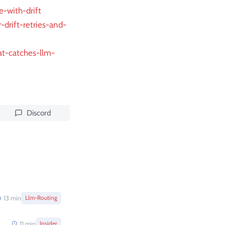
-with-drift
-drift-retries-and-
at-catches-llm-
Discord
13
min
Llm-Routing
11
min
Insider