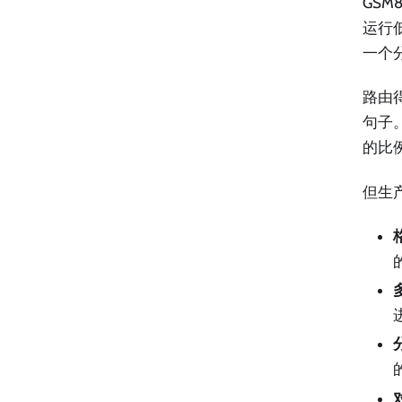
GS
运行
一个
路由
句子
的比
但生