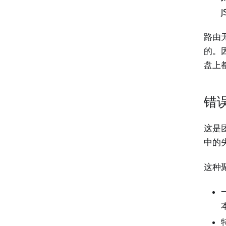
路由
的。
盘上
错
这是
中的
这种