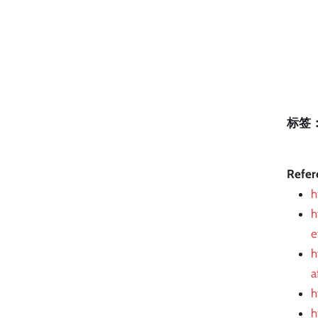
标签
Refer
h
h
e
h
a
h
h