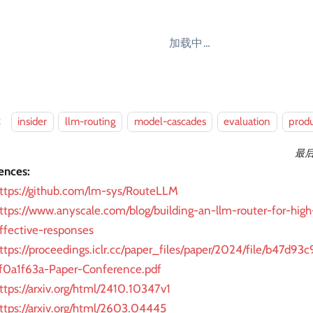
加载中…
：
insider
llm-routing
model-cascades
evaluation
prod
最
ences:
ttps://github.com/lm-sys/RouteLLM
ttps://www.anyscale.com/blog/building-an-llm-router-for-high
ffective-responses
ttps://proceedings.iclr.cc/paper_files/paper/2024/file/b47d
f0a1f63a-Paper-Conference.pdf
ttps://arxiv.org/html/2410.10347v1
ttps://arxiv.org/html/2603.04445