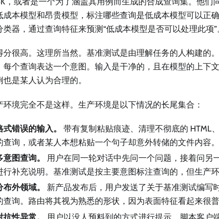
M8K，或者是一个为了涵盖其用例而生成的合成查询集。他们
低成本模型和昂贵模型，标注哪些查询是低成本模型可以正
分类器，通过查询特征来预测“低成本模型是否可以处理此项”
得分很高。这理所当然。基准测试是由理解任务的人构建的
。每个查询表达一个意图。输入是干净的，且在模型的上下
例也是某人认为合理的。
产环境完全不是这样。生产环境是以下情况的长尾集合：
格式错误的输入。
带有复制粘贴痕迹、清理不彻底的 HTML
的查询，或者某人本想粘贴一个句子却意外转储的文件内容
多意图查询。
用户在同一轮对话中先问一个问题，接着问另
进行补充说明。基准测试是按主要意图标注查询的，但生产
分布外领域。
新产品发布后，用户发送了关于基准测试编写
的查询。路由将其视为熟悉的形状，因为表面特征看起来很
对抗性异常。
用户以没人预料到的方式进行提示，脚本客户