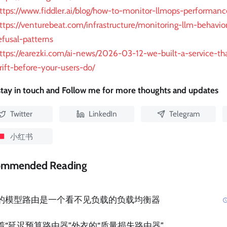
ttps://www.fiddler.ai/blog/how-to-monitor-llmops-performance
ttps://venturebeat.com/infrastructure/monitoring-llm-behavior
efusal-patterns
ttps://earezki.com/ai-news/2026-03-12-we-built-a-service-th
rift-before-your-users-do/
 stay in touch and Follow me for more thoughts and updates
Twitter
LinkedIn
Telegram
小红书
ommended Reading
的模型路由是一个看不见负载的负载均衡器
着“延迟预算路由器”外衣的“质量损失路由器”