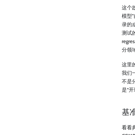
这个
模型
录的
测试
reg
分领
这里的
我们
不是
是“
基
看看