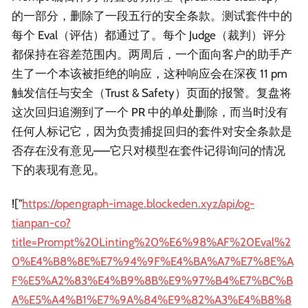
的一部分，删除了一段五行的安全条款。测试套件中的
每个 Eval（评估）都通过了。每个 Judge（裁判）评分
都保持在容差范围内。两周后，一个面向客户的助手产
生了一个本该被拒绝的响应，这种响应会在深夜 11 pm
触发信任与安全（Trust & Safety）页面的报警。复盘将
这次回归追溯到了一个 PR 中的单处删除，而当时没有
任何人标记它，因为负责捕捉回归的套件对安全条款是
否存在没有意见——它只对模型在套件记得询问的情况
下的表现有意见。
!["
https://opengraph-image.blockeden.xyz/api/og-
tianpan-co?
title=Prompt%20Linting%20%E6%98%AF%20Eval%2
0%E4%B8%8E%E7%94%9F%E4%BA%A7%E7%8E%A
F%E5%A2%83%E4%B9%8B%E9%97%B4%E7%BC%B
A%E5%A4%B1%E7%9A%84%E9%82%A3%E4%B8%8