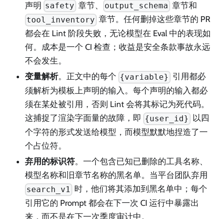
声明
章节、
章节和
safety
output_schema
章节。任何删掉这些章节的 PR
tool_inventory
都会在 Lint 阶段失败，无论模型在 Eval 中的表现如
何。成本是一个 CI 检查；收益是安全条款事故永远
不会发生。
变量解析
。正文中的每个
引用都必
{variable}
须解析为模板上声明的输入。每个声明的输入都必
须在某处被引用，否则 Lint 会将其标记为死代码。
这捕捉了渲染字面量的故障，即
以四
{user_id}
个字符的形式发送给模型，而模型默默地捏造了一
个占位符。
弃用的标识符
。一个包含已知已删除的工具名称、
模型名称和旧章节名称的黑名单。当平台团队弃用
时，他们将其添加到黑名单中；每个
search_v1
引用它的 Prompt 都会在下一次 CI 运行中暴露出
来，而不是在下一次季度审计中。