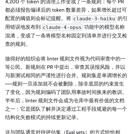
4,200 个 token 的清理工作变成了一条规则：每个 PR
都必须报告编译后的 token 数量差异，如果增长超过可
配置的阈值则会标记提醒。将
的引
claude-3-haiku
用错误地发布到
功能中的模型名称
claude-4-opus
混淆，变成了一条将模型名称固定到清单并进行交叉检
查的规则。
做得好的组织会将 linter 规则文件视为代码审查中的一
等公民。新规则在 PR 中提出，审查其误报风险，并以
与新测试相同的严谨性进行合并。规则集是单调增长的
——规则一旦添加就不会被删除，除非底层的约束发生
了变化，因为规则编码了团队用事故时间换来的教训。
半年后，linter 规则文件会成为仓库中最有价值的文档
之一：它是团队了解并决定通过工程手段规避的每一个
结构化失败模式的持续更新记录。
这与团队通常对待评估集（Eval sets）的方式恰恰相