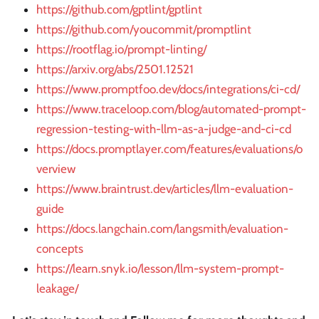
https://github.com/gptlint/gptlint
https://github.com/youcommit/promptlint
https://rootflag.io/prompt-linting/
https://arxiv.org/abs/2501.12521
https://www.promptfoo.dev/docs/integrations/ci-cd/
https://www.traceloop.com/blog/automated-prompt-
regression-testing-with-llm-as-a-judge-and-ci-cd
https://docs.promptlayer.com/features/evaluations/o
verview
https://www.braintrust.dev/articles/llm-evaluation-
guide
https://docs.langchain.com/langsmith/evaluation-
concepts
https://learn.snyk.io/lesson/llm-system-prompt-
leakage/