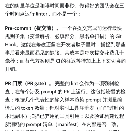
在的衡量单位是咖啡时间而非秒。做得好的团队会在三
个时间点运行 linter，而不是一个：
Pre-commit（提交前）。
一个在提交完成前运行最快
规则子集（变量解析、必填部分、黑名单扫描）的 Git
Hook。这能在修改还留在开发者脑子里时，捕捉到那些
事后看来显而易见的缺陷。其成本是每次提交花费几十
毫秒；而替代方案则是 CI 的往返等待加上上下文切换的
开销。
PR 门禁（PR gate）。
完整的 lint 会作为一项强制检
查，在每个涉及 prompt 的 PR 上运行。这包括较慢的检
查：根据几个代表性的输入样本渲染 prompt 并测量编
译后的 token 数量；针对实时工具注册表（而非过时的
本地副本）扫描已弃用的工具引用；以及验证构建过程
所消耗的 prompt 清单（manifest）在内部是否一致。