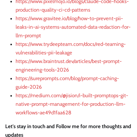
https://www.pixelmojo.io/blogs/claude-code-hooks-
production-quality-ci-cd-patterns
https://www.gravitee.io/blog/how-to-prevent-pii-
leaks-in-ai-systems-automated-data-redaction-for-
llm-prompt
https://www.trydeepteam.com/docs/red-teaming-
vulnerabilities-pii-leakage
https://www.braintrust.dev/articles/best-prompt-
engineering-tools-2026
https://sureprompts.com/blog/prompt-caching-
guide-2026
https://medium.com/@jision/i-built-promptops-git-
native-prompt-management-for-production-llm-
workflows-ae49d1faa628
Let's stay in touch and Follow me for more thoughts and
updates