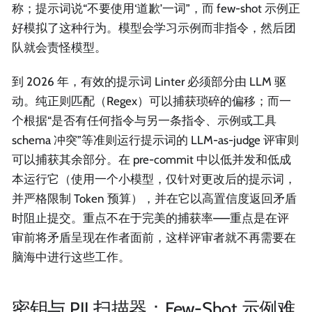
称；提示词说“不要使用‘道歉’一词”，而 few-shot 示例正
好模拟了这种行为。模型会学习示例而非指令，然后团
队就会责怪模型。
到 2026 年，有效的提示词 Linter 必须部分由 LLM 驱
动。纯正则匹配（Regex）可以捕获琐碎的偏移；而一
个根据“是否有任何指令与另一条指令、示例或工具
schema 冲突”等准则运行提示词的 LLM-as-judge 评审则
可以捕获其余部分。在 pre-commit 中以低并发和低成
本运行它（使用一个小模型，仅针对更改后的提示词，
并严格限制 Token 预算），并在它以高置信度返回矛盾
时阻止提交。重点不在于完美的捕获率——重点是在评
审前将矛盾呈现在作者面前，这样评审者就不再需要在
脑海中进行这些工作。
密钥与 PII 扫描器：Few-Shot 示例难