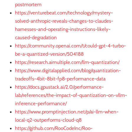
postmortem
https://venturebeat.com/technology/mystery-
solved-anthropic-reveals-changes-to-claudes-
harnesses-and-operating-instructions-likely-
caused-degradation
https://community.openai.com/t/could-gpt-4-turbo-
be-a-quantized-version/504188
https://research.aimultiple.com/llm-quantization/
https://www.digitalapplied.com/blog/quantization-
tradeoffs-4bit-8bit-fp8-performance-data
https://docs.gpustack.ai/2.0/performance-
lab/references/the-impact-of-quantization-on-vllm-
inference-performance/
https://www.promptinjection.net/p/ai-llm-when-
local-q2-outperforms-cloud-q8
https://github.com/RooCodeInc/Roo-