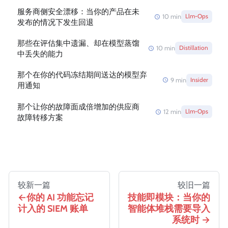
服务商侧安全漂移：当你的产品在未
10
min
Llm-Ops
发布的情况下发生回退
那些在评估集中遗漏、却在模型蒸馏
10
min
Distillation
中丢失的能力
那个在你的代码冻结期间送达的模型弃
9
min
Insider
用通知
那个让你的故障面成倍增加的供应商
12
min
Llm-Ops
故障转移方案
较新一篇
较旧一篇
你的 AI 功能忘记
技能即模块：当你的
计入的 SIEM 账单
智能体堆栈需要导入
系统时