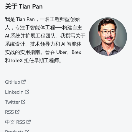
关于 Tian Pan
我是 Tian Pan，一名工程师型创始
人，专注于智能体工程——构建自主
AI 系统并扩展工程团队。我撰写关于
系统设计、技术领导力和 AI 智能体
实战的实用指南。曾在 Uber、Brex
和 IoTeX 担任早期工程师。
GitHub
LinkedIn
Twitter
RSS
中文 RSS
Products