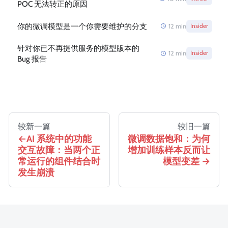
POC 无法转正的原因
你的微调模型是一个你需要维护的分支
12
min
Insider
针对你已不再提供服务的模型版本的
12
min
Insider
Bug 报告
较新一篇
较旧一篇
AI 系统中的功能
微调数据饱和：为何
交互故障：当两个正
增加训练样本反而让
常运行的组件结合时
模型变差
发生崩溃