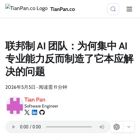
TianPan.co
联邦制 AI 团队：为何集中 AI
专业能力反而制造了它本应解
决的问题
2026年5月5日
·
阅读需 11 分钟
Tian Pan
Software Engineer