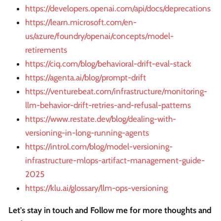
https://developers.openai.com/api/docs/deprecations
https://learn.microsoft.com/en-
us/azure/foundry/openai/concepts/model-
retirements
https://ciq.com/blog/behavioral-drift-eval-stack
https://agenta.ai/blog/prompt-drift
https://venturebeat.com/infrastructure/monitoring-
llm-behavior-drift-retries-and-refusal-patterns
https://www.restate.dev/blog/dealing-with-
versioning-in-long-running-agents
https://introl.com/blog/model-versioning-
infrastructure-mlops-artifact-management-guide-
2025
https://klu.ai/glossary/llm-ops-versioning
Let's stay in touch and Follow me for more thoughts and