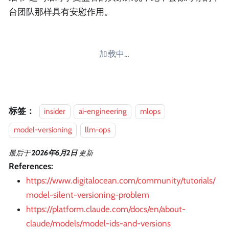
台团队那样具有安慰作用。
加载中…
标签：
insider
ai-engineering
mlops
model-versioning
llm-ops
最后
于
2026年6月2日
更新
References:
https://www.digitalocean.com/community/tutorials/
model-silent-versioning-problem
https://platform.claude.com/docs/en/about-
claude/models/model-ids-and-versions