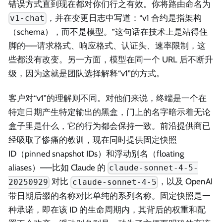
错误方式直到现在都对你们行之有效。你将路由命名为
，并在变更日志中写道：“v1 合约是指架构
v1-chat
（schema），而不是模型。”这句话在技术上是站得住
脚的——请求格式、响应格式、认证头、速率限制，这
些都没有改变。另一方面，模型在同一个 URL 后不断升
级，因为这就是团队选择解释“v1”的方式。
客户对“v1”的理解则不同。对他们来说，终端是一个在
特定日期产生特定输出的黑盒，门上的名字暗示着无论
盒子里是什么，它的行为都会保持一致。前沿提供商已
经吸取了惨痛的教训，现在同时提供固定快照
ID（pinned snapshot IDs）和浮动别名（floating
aliases）——比如 Claude 的
claude-sonnet-4-5-
对比
，以及 OpenAI
20250929
claude-sonnet-4-5
带日期后缀的名称对比单纯的系列名称。固定快照是一
种承诺，即在该 ID 的生命周期内，其背后的权重和配