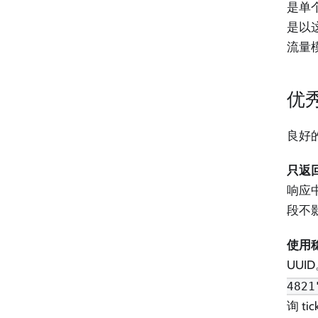
是单
是以
流量
优
良好
只返
响应
段不
使用
UUI
4821
询 ti