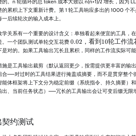
的。n 轮循环的总 token 成本大致以 n(n+1)/2 增长，因为 L
的累积上下文重新计费。第 1 轮工具响应多出的 1000 个不必
每一后续轮次的输入成本上。
数学关系有一个重要的设计含义：单独看起来便宜的工具，
0.02，
0.02
，看到
10
轮工作流
贵。一个团队测试单轮交互花费
看到
下是对的。如果工具输出冗长且累积，同样的工作流实际可
10 轮
工作
措施是工具输出裁剪（默认返回更少，按需提供更丰富的输
流花
组合——对过时的工具结果进行掩盖或摘要，而不是贯穿整个循环。
费
智能体框架将上下文分为稳定前缀（系统指令、持久摘要）
输出、当前任务状态）——冗长的工具输出会让可变后缀无限
出契约测试