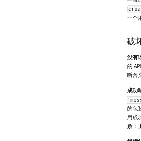
crea
一个
破
没有语
的 A
断含
成功
"mes
的包
用成
败：