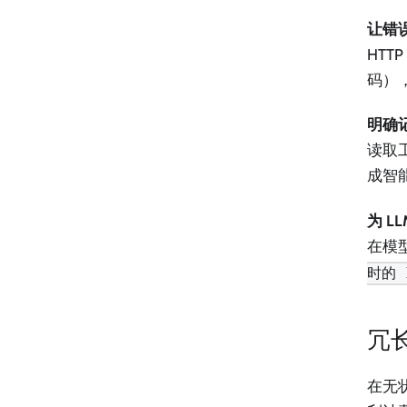
让错
HTT
码）
明确
读取工
成智
为 L
在模
时的 
冗
在无