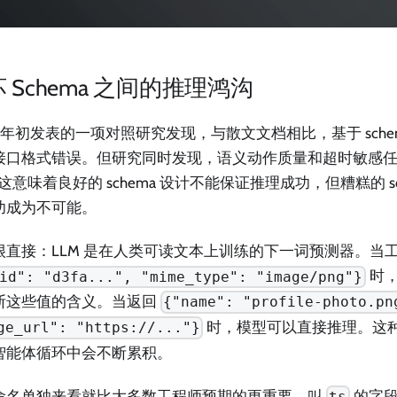
 Schema 之间的推理鸿沟
6 年初发表的一项对照研究发现，与散文文档相比，基于 sche
接口格式错误。但研究同时发现，语义动作质量和超时敏感
这意味着良好的 schema 设计不能保证推理成功，但糟糕的 sc
功成为不可能。
很直接：LLM 是在人类可读文本上训练的下一词预测器。当
时，
id": "d3fa...", "mime_type": "image/png"}
断这些值的含义。当返回
{"name": "profile-photo.pn
时，模型可以直接推理。这
ge_url": "https://..."}
智能体循环中会不断累积。
命名单独来看就比大多数工程师预期的更重要。叫
的字段