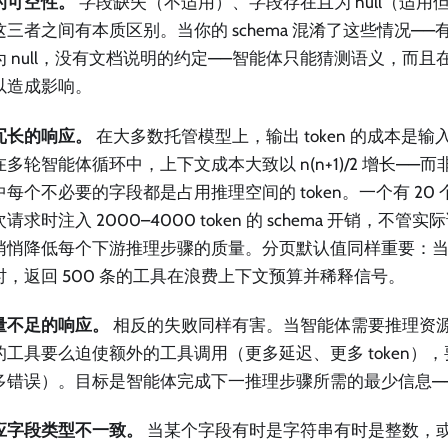
的可空性。
字段缺失（不适用）、字段存在且为 null（适用
这三者之间有本质区别。当你的 schema 混淆了这些情况—
为 null，没有文档说明的约定——智能体只能猜测语义，而
以造成影响。
冗长的响应。
在大多数托管模型上，输出 token 的成本是输入 to
多轮智能体循环中，上下文成本大致以 n(n+1)/2 增长——
中每个不必要的字段都是占用推理空间的 token。一个有 20
请求时注入 2000–4000 token 的 schema 开销，不
悄悄降低每个下游推理步骤的质量。分页默认值同样重要：当智
时，返回 500 条的工具在浪费上下文预算并稀释信号。
量不足的响应。
相反的失败同样有害。当智能体需要推理资
的工具要么迫使额外的工具调用（更多延迟、更多 token）
多错误）。目标是智能体完成下一推理步骤所需的最少信息—
应字段类型不一致。
当某个字段有时是字符串有时是整数，