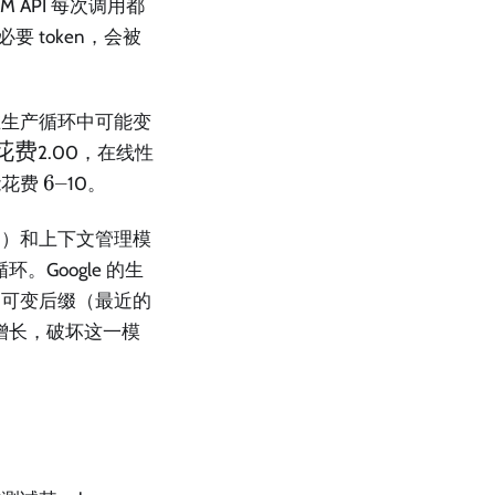
LM API 每次调用都
要 token，会被
在生产循环中可能变
花费
2.00，在线性
6
6–
能花费
10。
–
出）和上下文管理模
Google 的生
和可变后缀（最近的
增长，破坏这一模