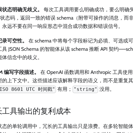
误状态明确无歧义。
每次工具调用要么明确成功，要么明确
P 状态码，返回一致的错误 schema（附带可操作的消息，
，永远不要在同一响应形态中混合成功数据和错误信号。
记录可空性。
在 schema 中将每个字段标记为必填、可选
具 JSON Schema 的智能体从该 schema 推断 API 契约——
能体信念中的歧义。
LM 编写字段描述。
在 OpenAI 函数调用和 Anthropic 
型的上下文中。这些描述应该解释字段的语义，而不是重复
有用；
没用。
ISO 8601 UTC 时间戳"
"string"
长工具输出的复利成本
状态的单轮调用中，冗长的工具输出只是浪费。在多轮智能