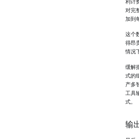
利计费
对完整
加到
这个
得昂
情况
缓解
式的
产多
工具
式。
输