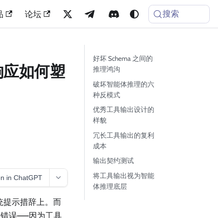
搜索
品
论坛
好坏 Schema 之间的
具响应如何塑
推理鸿沟
破坏智能体推理的六
种反模式
优秀工具输出设计的
样貌
冗长工具输出的复利
成本
输出契约测试
将工具输出视为智能
n in ChatGPT
体推理底层
统提示措辞上。而
错误——因为工具