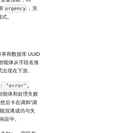
用
，另
urgency
模式。
串和数据库 UUID
计。智能体从字段名推
式出现在下游。
": "error",
让智能体和处理失败
然后卡在调和"调
可能混淆成功与失
的响应中。