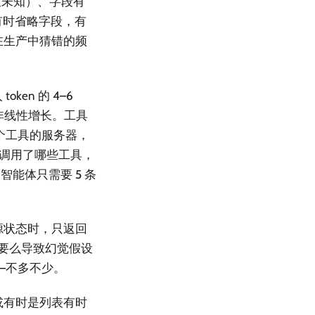
但未知）、字段有
—有时省略字段，有
且在生产中猜错的频
ken 的 4–6
而非线性增长。工具
 个工具的服务器，
管实际调用了哪些工具，
能体只需要 5 条
源状态时，只返回
，要么导致幻觉假设
—不多不少。
或有时是列表有时