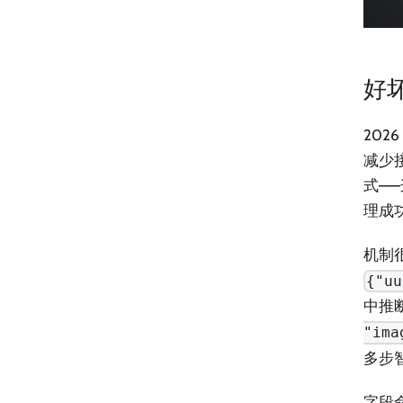
好坏
202
减少
式——
理成
机制
{"uu
中推
"ima
多步
字段