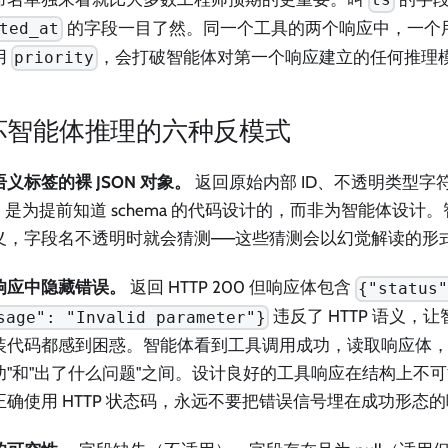
ts
的字段一目了然。同一个工具的两个响应中，一个
ted_at
用
，会打破智能体对第一个响应建立的任何推理
priority
坏智能体推理的六种反模式
义标签的裸 JSON 对象。
返回原始内部 ID、不透明类型字符
PI 是为提前知道 schema 的代码设计的，而非为智能体设
义，字段名不透明时就会猜测——这些猜测会以幻觉解读的形
响应中隐藏错误。
返回 HTTP 200 但响应体包含
{"status
违反了 HTTP 语义，
sage": "Invalid parameter"}
装代码都感到困惑。智能体看到工具调用成功，读取响应体，
功"和"出了什么问题"之间。设计良好的工具响应在结构上不
正确使用 HTTP 状态码，永远不要把错误信号埋在成功形态