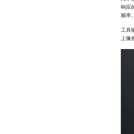
响应
频率
工具
上像推