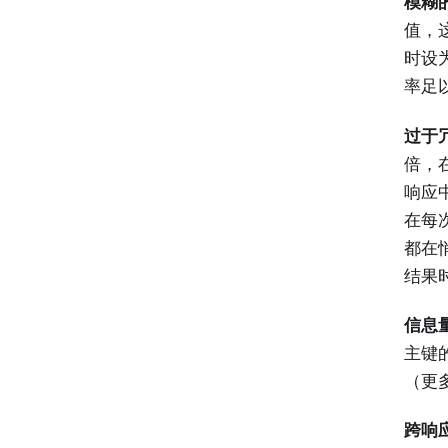
模糊
值，
时设
率足
过于
倍，在
响应
在每次
都在
结果
信息
主键
（更
跨响