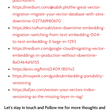
postmortem
https://medium.com/@sabih.phi/the-great-vector-
migration-migrate-your-vector-database-with-zero-
downtime-0277dd980b70
https://dev.to/humzakt/zero-downtime-embedding-
migration-switching-from-text-embedding-004-
to-text-embedding-3-large-in-1292
https://medium.com/google-cloud/migrating-vector-
embeddings-in-production-without-downtime-
8a0464af6f55
https://arxiv.org/html/2409.18511v2
https://mixpeek.com/guides/embedding-portability-
versioning
https://safjan.com/version-your-vectors-index-
versioning-as-the-missing-layer-in-rag/
Let's stay in touch and Follow me for more thoughts and