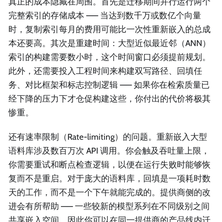
真正的成本隐藏在周围。首先是迁移期间并行运行两个
完整索引的存储成本 —— 当达到数千万或数亿个向量
时，复制索引每月的费用可能比一次性重新嵌入的总成
本还要高。其次是重建时间：大型近似最近邻（ANN）
索引的构建需要数小时，这个时间窗口必须提前规划。
此外，还需要投入工程时间来构建双写路径、回填任
务、对比框架和标志控制逻辑 —— 如果你在检索质量已
经下降的压力下才仓促构建这些，你付出的代价将极其
惨重。
还有速率限制（Rate-limiting）的问题。重新嵌入大型
语料库涉及数百万次 API 调用。你会触及吞吐量上限，
你需要重试和断点检查逻辑，以便在运行失败时能够恢
复而不是重启。对于庞大的语料库，回填是一项耗时数
天的工作，而不是一个下午就能完成的。提供商侧的改
进会有所帮助 —— 一些较新的模型系列在不同级别之间
共享嵌入空间，因此你可以在同一提供商的产品线内迁