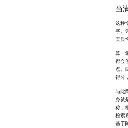
当
这种
字。
实质
算一
都会
点。
得分
与此
身就
称，
检索
基于