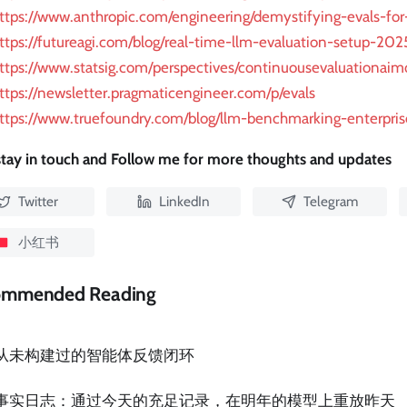
ttps://www.anthropic.com/engineering/demystifying-evals-for
ttps://futureagi.com/blog/real-time-llm-evaluation-setup-202
ttps://www.statsig.com/perspectives/continuousevaluationaim
ttps://newsletter.pragmaticengineer.com/p/evals
ttps://www.truefoundry.com/blog/llm-benchmarking-enterpris
 stay in touch and Follow me for more thoughts and updates
Twitter
LinkedIn
Telegram
小红书
ommended Reading
从未构建过的智能体反馈闭环
事实日志：通过今天的充足记录，在明年的模型上重放昨天