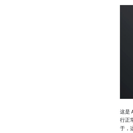
这是
行正
于，