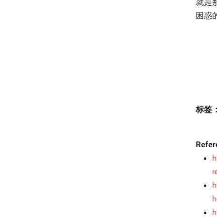
就是
困惑
标签
Refer
h
r
h
h
h