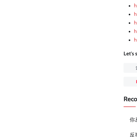
h
h
h
h
h
Let's
Rec
你
反