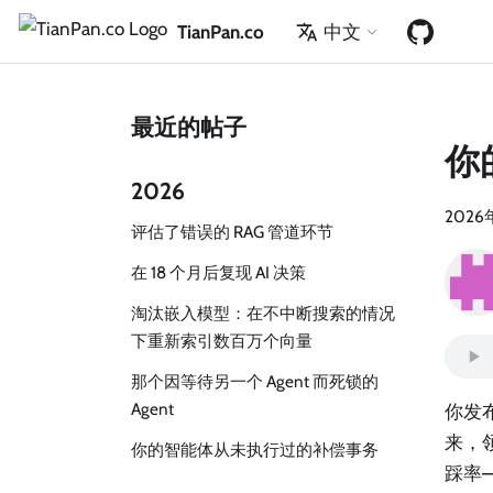
TianPan.co
中文
最近的帖子
你
2026
2026
评估了错误的 RAG 管道环节
在 18 个月后复现 AI 决策
淘汰嵌入模型：在不中断搜索的情况
下重新索引数百万个向量
那个因等待另一个 Agent 而死锁的
Agent
你发
来，
你的智能体从未执行过的补偿事务
踩率