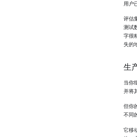
用户
评估
测试
字很
失的
生
当你
并将
但你
不同
它移