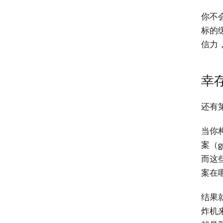
你不
标的
信力
幸
还有
当你
案（g
而这
案在
结果
炸机