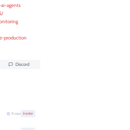
-ai-agents
5/
onitoring
e-production
Discord
11
min
Insider