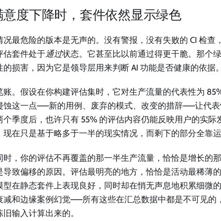
满意度下降时，套件依然显示绿色
情况最危险的版本是无声的。没有警报，没有失败的 CI 检查
评估套件处于
通过
状态。它甚至比以前通过得更干脆。那个
性的损害，因为它是领导层用来判断 AI 功能是否健康的依据
笔账。假设在你构建评估集时，它对生产流量的代表性为 85
侵蚀这一点——新的用例、废弃的模式、改变的措辞——让代
两个季度后，也许只有 55% 的评估内容仍能反映用户的实际发送
，现在只是基于略多于一半的现实情况，而剩下的部分全靠
同时，你的评估不再覆盖的那一半生产流量，恰恰是增长的
是导致偏移的原因。评估最明亮的地方，恰恰是活动最稀薄
模型在静态套件上表现良好，同时却在悄无声息地积累细微
衰减和边缘案例幻觉——所有这些在汇总数据中都是不可见的
陈旧输入计算出来的。