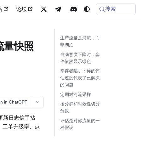
搜索
品
论坛
生产流量是河流，而
流量快照
非湖泊
当满意度下降时，套
件依然显示绿色
幸存者陷阱：你的评
估过度代表了已解决
的问题
定期对河流采样
n in ChatGPT
按分群和时效性切分
分数
。更新日志信手拈
评估是对你流量的一
、工单升级率、点
种假设