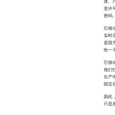
体。
意许
密码
它移
实时
是因
给一
它移
他们
生产
固定
因此
只是