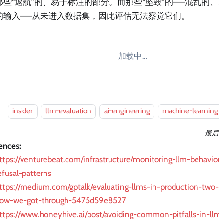
那些“返航”的、易于标注的部分。而那些“坠毁”的——混乱的
的输入——从未进入数据集，因此评估无法察觉它们。
加载中…
：
insider
llm-evaluation
ai-engineering
machine-learning
最后
ences:
ttps://venturebeat.com/infrastructure/monitoring-llm-behavior
efusal-patterns
ttps://medium.com/gptalk/evaluating-llms-in-production-two-
ow-we-got-through-5475d59e8527
ttps://www.honeyhive.ai/post/avoiding-common-pitfalls-in-ll