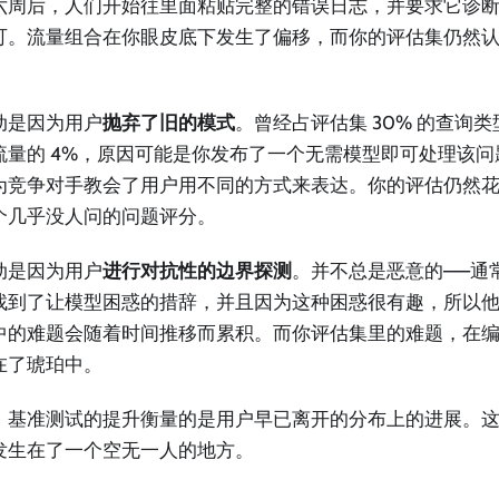
六周后，人们开始往里面粘贴完整的错误日志，并要求它诊
可。流量组合在你眼皮底下发生了偏移，而你的评估集仍然
。
动是因为用户
抛弃了旧的模式
。曾经占评估集 30% 的查询
流量的 4%，原因可能是你发布了一个无需模型即可处理该问题
为竞争对手教会了用户用不同的方式来表达。你的评估仍然花费
个几乎没人问的问题评分。
动是因为用户
进行对抗性的边界探测
。并不总是恶意的——通
找到了让模型困惑的措辞，并且因为这种困惑很有趣，所以
中的难题会随着时间推移而累积。而你评估集里的难题，在
在了琥珀中。
，基准测试的提升衡量的是用户早已离开的分布上的进展。
发生在了一个空无一人的地方。