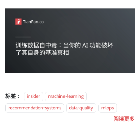
标签：
insider
machine-learning
recommendation-systems
data-quality
mlops
阅读更多