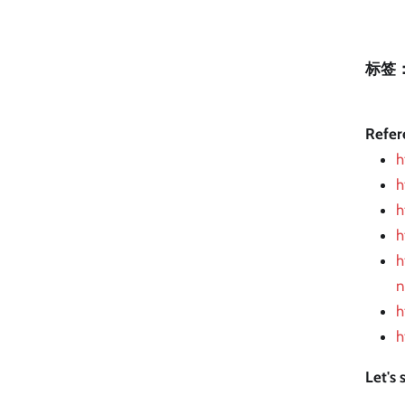
标签
Refer
h
h
h
h
h
n
h
h
Let's