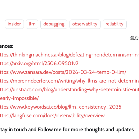
：
insider
llm
debugging
observability
reliability
最后
ences:
ttps://thinkingmachines.ai/blog/defeating-nondeterminism-in
ttps://arxiv.org/html/2506.09501v2
ttps://www.zansara.dev/posts/2026-03-24-temp-0-llm/
ttps://mbrenndoerfer.com/writing/why-llms-are-not-determini
ttps://unstract.com/blog/understanding-why-deterministic-ou
early-impossible/
ttps://www.keywordsai.co/blog/llm_consistency_2025
ttps://langfuse.com/docs/observability/overview
 stay in touch and Follow me for more thoughts and updates