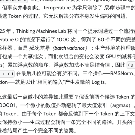
但事实并非如此。Temperature 为零只消除了
采样
步骤中的
挑选 Token 的过程。它无法解决分布本身发生偏移的问题。
025 年，Thinking Machines Lab 将同一个提示词通过一
perature 0 的情况下运行了 1000 次，得到了 80 个不同
采样器，而是
批次差异（batch variance）
：生产环境的推理
包成一个共享批次，而批次组合的变化会改变 GPU 约减算子（re
rnels）累加浮点数的顺序。浮点数加法不满足结合律，因此
(a
在最后几位可能会有所不同。三个操作——RMSNor
 + c)
ention——就足以让“相同的输入”产生发散的 Logits。
么这最后一点微小的差异如此重要？假设前两个候选 Token 
000001。一个微小的数值抖动翻转了最大值索引（argmax
 Token。由于每个 Token 都会反馈到下一个 Token 的
会保持微小——生成过程会转向一条完全不同的路径。开头的一个 
味着结尾产生一个完全不同的答案。