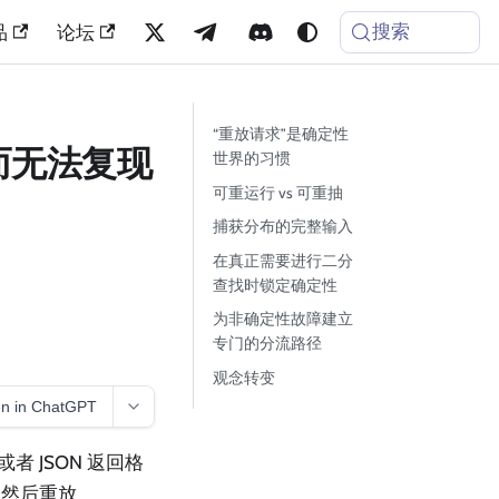
搜索
品
论坛
“重放请求”是确定性
 而无法复现
世界的习惯
可重运行 vs 可重抽
捕获分布的完整输入
在真正需要进行二分
查找时锁定确定性
为非确定性故障建立
专门的分流路径
观念转变
n in ChatGPT
 JSON 返回格
，然后重放