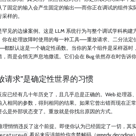
认了固定的输入会产生固定的输出——而你正在调试的组件实
行采样的。
是罕见的边缘案例。这是 LLM 系统行为与整个调试学科构建
。你在处理故障时使用的每一种工具——重放请求、二分法定
——都默认这是一个确定性函数。当你的某个组件是采样器时
错，而是会悄无声息地撒谎。它们会在 Bug 依然存在时告诉
重放请求”是确定性世界的习惯
反应已经有几十年历史了，且几乎总是正确的。Web 处理器、
输入相同的参数，得到相同的结果。如果它曾出错而现在正
要么是外部状态变了。重放就是你找出原因的方式。
M 推理悄悄违反了这个前提。即使你认为已经固定了一切，其
看起来应该能给你贪婪解码（greedy decodi
erature=0