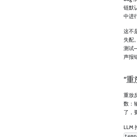
链默
中进
这不
失配
测试
声报
“
重放
数：
了，
LL
temp