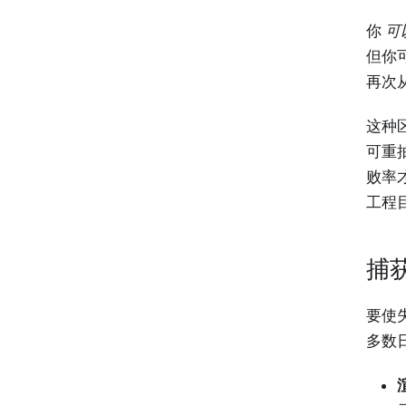
你
可
但你
再次
这种
可重
败率才
工程
捕
要使
多数