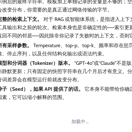
示例后的最终字符串。模板加上单独记录的变量是不够的；
会改变分布，你需要的是真正通过网络传输的字节。
完整的检索上下文。
对于 RAG 或智能体系统，是指进入上
工具输出和之前的轮次。检索本身也是非确定性的——索引更新或
返回不同的邻居——因此除非你记录了失败时的上下文，否则
所有采样参数。
Temperature、top-p、top-k、频率和存在惩
数、停止序列，以及任何结构化输出或语法约束。
模型和分词器（Tokenizer）版本。
“GPT-4o”或“Claude
布静默更新；只有固定的快照字符串在几个月后才有意义。分
分词差异会在模型运行前就改变分布。
种子（Seed），如果 API 提供了的话。
它本身不能带给你确
因素，它可以缩小解释的范围。
加载中…