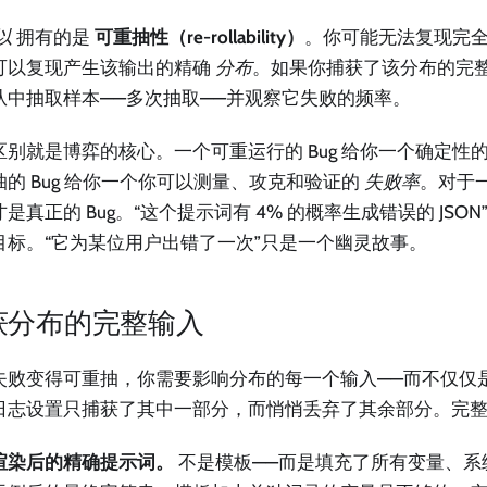
以
拥有的是
可重抽性（re-rollability）
。你可能无法复现完
可以复现产生该输出的精确
分布
。如果你捕获了该分布的完
从中抽取样本——多次抽取——并观察它失败的频率。
区别就是博弈的核心。一个可重运行的 Bug 给你一个确定性
抽的 Bug 给你一个你可以测量、攻克和验证的
失败率
。对于
是真正的 Bug。“这个提示词有 4% 的概率生成错误的 JSO
目标。“它为某位用户出错了一次”只是一个幽灵故事。
获分布的完整输入
失败变得可重抽，你需要影响分布的每一个输入——而不仅仅
日志设置只捕获了其中一部分，而悄悄丢弃了其余部分。完
渲染后的精确提示词。
不是模板——而是填充了所有变量、系统消息