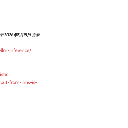
于
2026年5月18日
更新
-llm-inference/
stic
tput-from-llms-is-