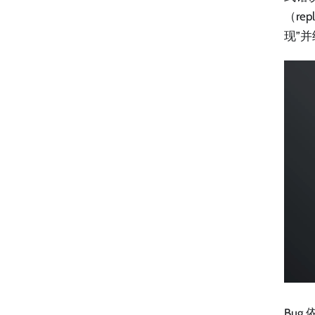
（r
现”
Bu