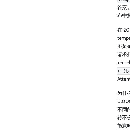
答案。
布中
在 2
tem
不是
请求打
ke
+ (b
Att
为什
0.0
不同的
转不
能意