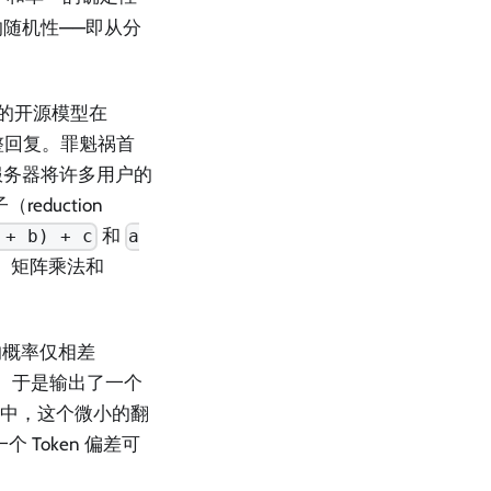
随机性——即从分
个流行的开源模型在
的完整回复。罪魁祸首
服务器将许多用户的
duction
和
 + b) + c
a
m、矩阵乘法和
的概率仅相差
）。于是输出了一个
上下文中，这个微小的翻
Token 偏差可