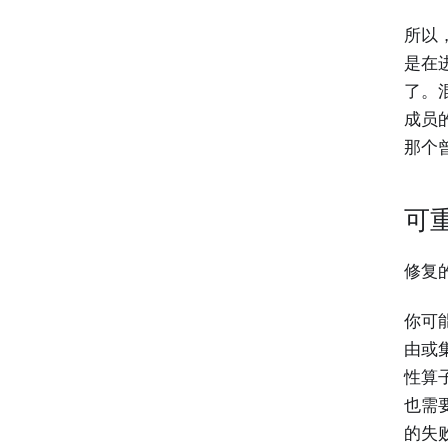
所以
是在
了。
成员
那个
可重
修复
你可能
由或集
性算
也需
的失