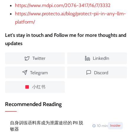
https://www.mdpi.com/2076-3417/16/7/3332
https://www.protecto.ai/blog/protect-pii-in-any-llm-
platform/
Let's stay in touch and Follow me for more thoughts and
updates
Twitter
LinkedIn
Telegram
Discord
小红书
Recommended Reading
自身训练语料库成为泄露途径的 PII 脱
10
min
Insider
敏器