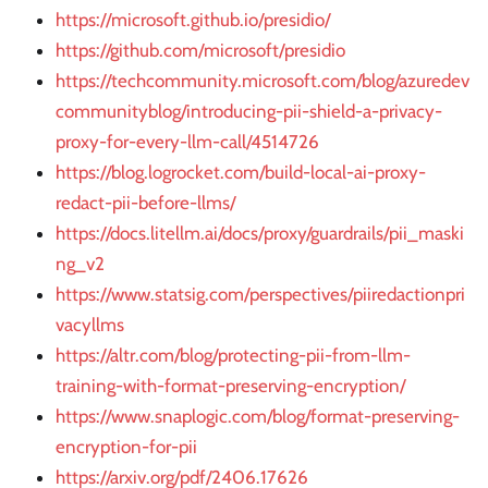
https://microsoft.github.io/presidio/
https://github.com/microsoft/presidio
https://techcommunity.microsoft.com/blog/azuredev
communityblog/introducing-pii-shield-a-privacy-
proxy-for-every-llm-call/4514726
https://blog.logrocket.com/build-local-ai-proxy-
redact-pii-before-llms/
https://docs.litellm.ai/docs/proxy/guardrails/pii_maski
ng_v2
https://www.statsig.com/perspectives/piiredactionpri
vacyllms
https://altr.com/blog/protecting-pii-from-llm-
training-with-format-preserving-encryption/
https://www.snaplogic.com/blog/format-preserving-
encryption-for-pii
https://arxiv.org/pdf/2406.17626