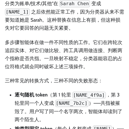
分类为账单/技术/其他"在
变成
Sarah Chen
之后依然能正常工作，因为分类器从来不需
[NAME_1]
要知道她是 Sarah。这种替换在信息上有损，但这种损
失对它要回答的问题无关紧要。
多步骤智能体在做一件不同性质的工作。它们在跨轮次
追踪实体、对它们做比较、跨工具调用做连接、判断两
个指称是否共指。一旦映射不稳定，分类器能容忍的占
位符格式就会同时破坏上述三项操作。
三种常见的转换方式，三种不同的失败形态：
逐句随机 token
（第 1 轮里
，第 3
[NAME_4f9a]
轮里同一个人变成
）——共指被摧
[NAME_7b2c]
毁了。用户写了同一个名字两次，智能体却读到了
两个陌生人。
按类型固定 token
（每个人名都变成
）——