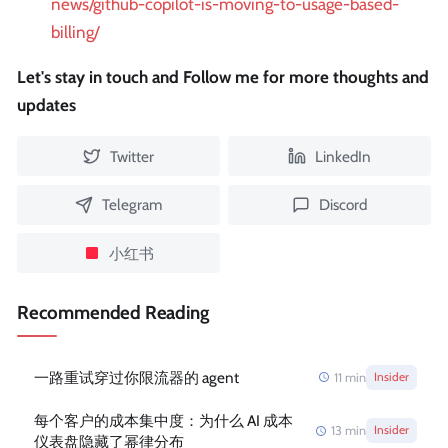
news/github-copilot-is-moving-to-usage-based-
billing/
Let's stay in touch and Follow me for more thoughts and
updates
Twitter
LinkedIn
Telegram
Discord
小红书
Recommended Reading
一路重试穿过你限流器的 agent
11
min
Insider
每个客户的成本集中度：为什么 AI 成本
13
min
Insider
仪表盘隐藏了幂律分布