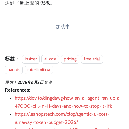
达到了周上限的 95%。
加载中…
标签：
insider
ai-cost
pricing
free-trial
agents
rate-limiting
最后
于
2026年6月2日
更新
References:
https://dev.to/dingdawg/how-an-ai-agent-ran-up-a-
47000-bill-in-11-days-and-how-to-stop-it-1fk
https://leanopstech.com/blog/agentic-ai-cost-
runaway-token-budget-2026/