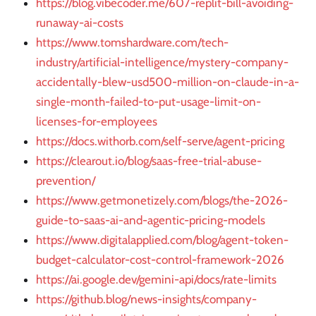
https://blog.vibecoder.me/607-replit-bill-avoiding-
runaway-ai-costs
https://www.tomshardware.com/tech-
industry/artificial-intelligence/mystery-company-
accidentally-blew-usd500-million-on-claude-in-a-
single-month-failed-to-put-usage-limit-on-
licenses-for-employees
https://docs.withorb.com/self-serve/agent-pricing
https://clearout.io/blog/saas-free-trial-abuse-
prevention/
https://www.getmonetizely.com/blogs/the-2026-
guide-to-saas-ai-and-agentic-pricing-models
https://www.digitalapplied.com/blog/agent-token-
budget-calculator-cost-control-framework-2026
https://ai.google.dev/gemini-api/docs/rate-limits
https://github.blog/news-insights/company-