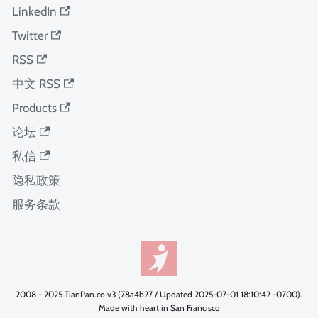
LinkedIn
Twitter
RSS
中文 RSS
Products
论坛
私信
隐私政策
服务条款
2008 - 2025 TianPan.co v3 (78a4b27 / Updated 2025-07-01 18:10:42 -0700).
Made with heart in San Francisco