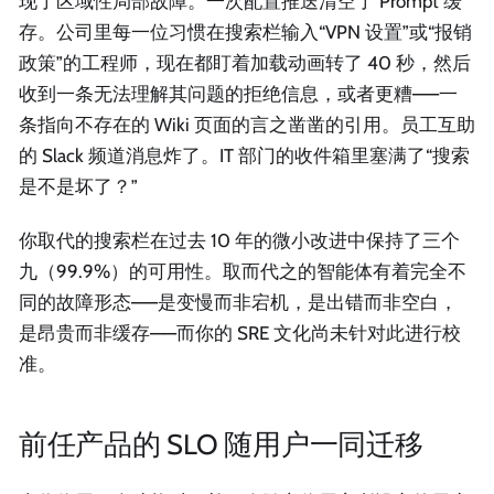
现了区域性局部故障。一次配置推送清空了 Prompt 缓
存。公司里每一位习惯在搜索栏输入“VPN 设置”或“报销
政策”的工程师，现在都盯着加载动画转了 40 秒，然后
收到一条无法理解其问题的拒绝信息，或者更糟——一
条指向不存在的 Wiki 页面的言之凿凿的引用。员工互助
的 Slack 频道消息炸了。IT 部门的收件箱里塞满了“搜索
是不是坏了？”
你取代的搜索栏在过去 10 年的微小改进中保持了三个
九（99.9%）的可用性。取而代之的智能体有着完全不
同的故障形态——是变慢而非宕机，是出错而非空白，
是昂贵而非缓存——而你的 SRE 文化尚未针对此进行校
准。
前任产品的 SLO 随用户一同迁移