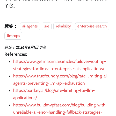
了它。
标签：
ai-agents
sre
reliability
enterprise-search
llm-ops
最后
于
2026年6月1日
更新
References:
https://www.getmaxim.ai/articles/failover-routing-
strategies-for-llms-in-enterprise-ai-applications/
https://www.truefoundry.com/blog/rate-limiting-ai-
agents-preventing-llm-api-exhaustion
https://portkey.ai/blog/rate-limiting-for-llm-
applications/
https://www.buildmvpfast.com/blog/building-with-
unreliable-ai-error-handling-fallback-strategies-