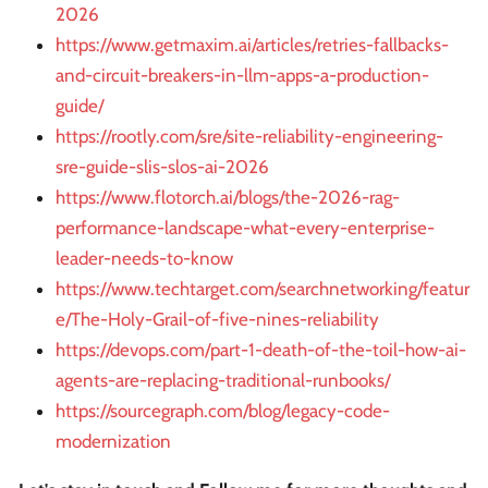
2026
https://www.getmaxim.ai/articles/retries-fallbacks-
and-circuit-breakers-in-llm-apps-a-production-
guide/
https://rootly.com/sre/site-reliability-engineering-
sre-guide-slis-slos-ai-2026
https://www.flotorch.ai/blogs/the-2026-rag-
performance-landscape-what-every-enterprise-
leader-needs-to-know
https://www.techtarget.com/searchnetworking/featur
e/The-Holy-Grail-of-five-nines-reliability
https://devops.com/part-1-death-of-the-toil-how-ai-
agents-are-replacing-traditional-runbooks/
https://sourcegraph.com/blog/legacy-code-
modernization