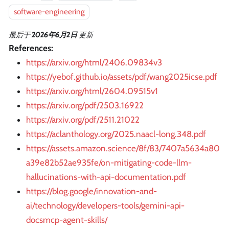
software-engineering
最后
于
2026年6月2日
更新
References:
https://arxiv.org/html/2406.09834v3
https://yebof.github.io/assets/pdf/wang2025icse.pdf
https://arxiv.org/html/2604.09515v1
https://arxiv.org/pdf/2503.16922
https://arxiv.org/pdf/2511.21022
https://aclanthology.org/2025.naacl-long.348.pdf
https://assets.amazon.science/8f/83/7407a5634a80
a39e82b52ae935fe/on-mitigating-code-llm-
hallucinations-with-api-documentation.pdf
https://blog.google/innovation-and-
ai/technology/developers-tools/gemini-api-
docsmcp-agent-skills/