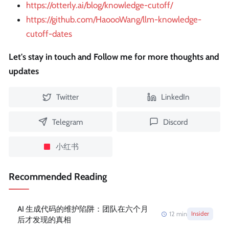
https://otterly.ai/blog/knowledge-cutoff/
https://github.com/HaoooWang/llm-knowledge-
cutoff-dates
Let's stay in touch and Follow me for more thoughts and
updates
Twitter
LinkedIn
Telegram
Discord
小红书
Recommended Reading
AI 生成代码的维护陷阱：团队在六个月
12
min
Insider
后才发现的真相