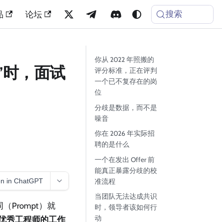
搜索
品
论坛
你从 2022 年照搬的
”时，面试
评分标准，正在评判
一个已不复存在的岗
位
分歧是数据，而不是
噪音
你在 2026 年实际招
聘的是什么
一个在发出 Offer 前
能真正暴露分歧的校
n in ChatGPT
准流程
当团队无法达成共识
Prompt）就
时，领导者该如何行
动
 年优秀工程师的工作