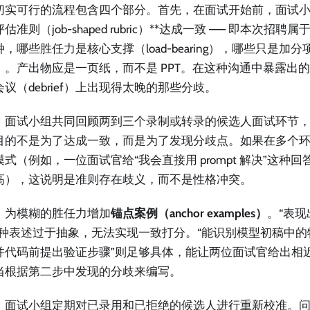
切实可行的流程包含四个部分。首先，在面试开始前，面试小
估准则（job-shaped rubric）**达成一致 —— 即本次招
，哪些胜任力是核心支撑（load-bearing），哪些只是加分项（n
ve）。产出物应是一页纸，而不是 PPT。在这种沟通中暴露出
议（debrief）上出现得太晚的那些分歧。
，面试小组共同回顾两到三个录制或转录的候选人面试环节
目的不是为了达成一致，而是为了发现分歧点。如果在多个
模式（例如，一位面试官给“我会直接用 prompt 解决”这种
高），这说明是准则存在歧义，而不是性格冲突。
，为模糊的胜任力增加
锚点案例（anchor examples）
。“表现
这种表述过于抽象，无法实现一致打分。“能识别模型初稿中
并代码前提出验证步骤”则足够具体，能让两位面试官给出相
当根据第二步中发现的分歧来编写。
，面试小组定期对已录用和已拒绝的候选人进行重新校准。问