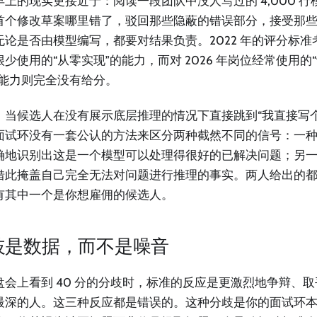
上的现实更接近于：阅读一段团队中没人写过的 4,000 行模
首个修改草案哪里错了，驳回那些隐蔽的错误部分，接受那
无论是否由模型编写，都要对结果负责。2022 年的评分标准考核
少使用的“从零实现”的能力，而对 2026 年岗位经常使用的“评
的能力则完全没有给分。
，当候选人在没有展示底层推理的情况下直接跳到“我直接写
面试环没有一套公认的方法来区分两种截然不同的信号：一
确地识别出这是一个模型可以处理得很好的已解决问题；另
借此掩盖自己完全无法对问题进行推理的事实。两人给出的
有其中一个是你想雇佣的候选人。
歧是数据，而不是噪音
盘会上看到 40 分的分歧时，标准的反应是更激烈地争辩、
最深的人。这三种反应都是错误的。这种分歧是你的面试环