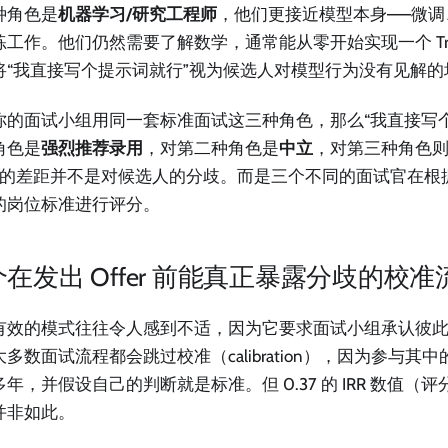
种角色是
机器学习/研究工程师
，他们更接近模型本身——微
工作。他们仍然需要了解数学，通常能从零开始实现一个 Trans
将“我直接写个提示词就行”视为候选人对模型行为没有见解的
你的面试小组用同一套标准面试这三种角色，那么“我直接写
角色是
强烈推荐录用
，对第二种角色是
中立
，对第三种角色
 分的差距并不是对候选人的分歧。而是三个不同的面试官在根
的岗位标准进行评分。
在发出 Offer 前能真正暴露分歧的校准
有效的模式往往令人感到不适，因为它要求面试小组承认彼
多数面试流程都会跳过校准（calibration），因为参与其
年，并假设自己的判断就是标准。但 0.37 的 IRR 数值（
并非如此。