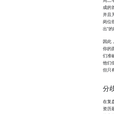
周二早
成的
并且
岗位很
出”
因此
你的
们准
他们
但只
分
在复
资历