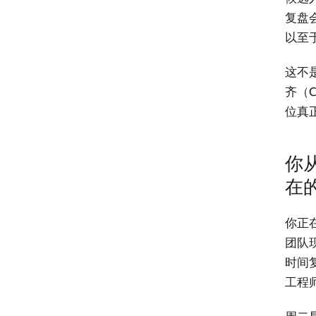
复盘
以至
这不
齐（C
位真
你
在
你正
团队
时间
工程