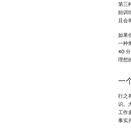
第三
始训练
且会
如果
一种
40
理想
一个
行之
识。大
工作多
事实