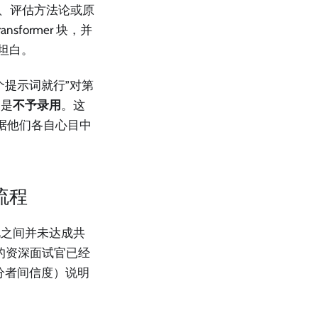
调、评估方法论或原
former 块，并
坦白。
个提示词就行”对第
则是
不予录用
。这
据他们各自心目中
流程
此之间并未达成共
中的资深面试官已经
评分者间信度）说明