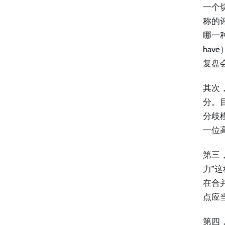
一个
称的评
哪一种
ha
复盘会
其次
分。
分歧
一位
第三
力”
在合
点应
第四