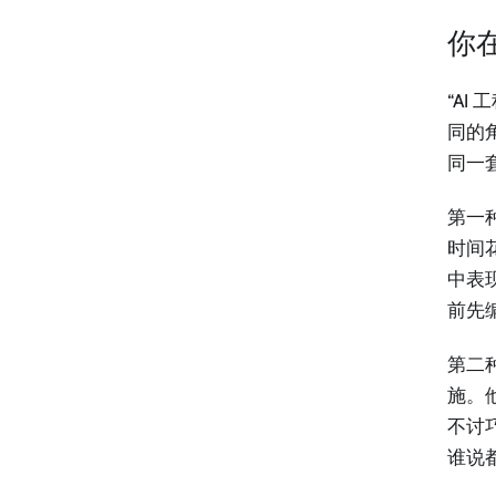
你在
“A
同的
同一
第一
时间
中表
前先
第二
施。
不讨
谁说