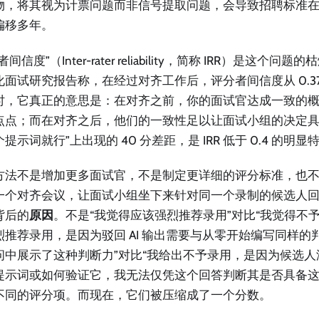
物，将其视为计票问题而非信号提取问题，会导致招聘标准
偏移多年。
者间信度”（Inter-rater reliability，简称 IRR）是这个
面试研究报告称，在经过对齐工作后，评分者间信度从 0.37 
时，它真正的意思是：在对齐之前，你的面试官达成一致的
点点；而在对齐之后，他们的一致性足以让面试小组的决定具
提示词就行”上出现的 40 分差距，是 IRR 低于 0.4 的明显
方法不是增加更多面试官，不是制定更详细的评分标准，也
一个对齐会议，让面试小组坐下来针对同一个录制的候选人
背后的
原因
。不是“我觉得应该强烈推荐录用”对比“我觉得不予
烈推荐录用，是因为驳回 AI 输出需要与从零开始编写同样的
问中展示了这种判断力”对比“我给出不予录用，是因为候选
提示词或如何验证它，我无法仅凭这个回答判断其是否具备这
不同的评分项。而现在，它们被压缩成了一个分数。