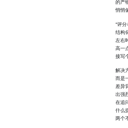
的产
悄悄
“评分
结构化
左右
高一
接写个
解决
而是
差异
出强
在追
什么
两个