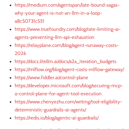
https://medium.com/agentspan/late-bound-sagas-
why-your-agent-is-not-an-llm-in-a-loop-
a8c50731c551
https://www.truefoundry.com/blog/rate-limiting-ai-
agents-preventing-llm-api-exhaustion
https://relayplane.com/blog/agent-runaway-costs-
2026
https://docs.litellm.ai/docs/a2a_iteration_budgets
https://mlflow.org/blog/agent-costs-mlflow-gateway/
https://www.fiddler.ai/control-plane
https://developer.microsoft.com/blog/securing-mcp-
a-control-plane-for-agent-tool-execution
https://www.chenyezhu.com/writing/tool-eligibility-
deterministic-guardrails-ai-agents/
https://redis.io/blog/agentic-ai-guardrails/