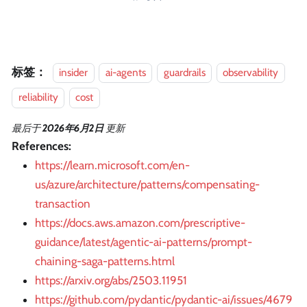
标签：
insider
ai-agents
guardrails
observability
reliability
cost
最后
于
2026年6月2日
更新
References:
https://learn.microsoft.com/en-
us/azure/architecture/patterns/compensating-
transaction
https://docs.aws.amazon.com/prescriptive-
guidance/latest/agentic-ai-patterns/prompt-
chaining-saga-patterns.html
https://arxiv.org/abs/2503.11951
https://github.com/pydantic/pydantic-ai/issues/4679