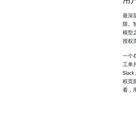
最深
限。
模型
授权
一个
工单
Sla
权页
看，