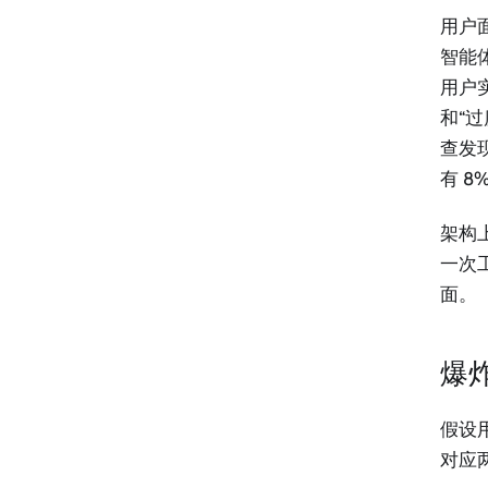
用户
智能
用户实
和“过
查发
有 8
架构
一次
面。
爆
假设
对应