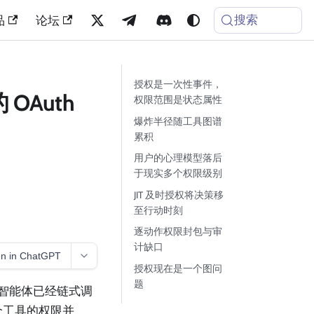
搜索
品
论坛
授权是一次性事件，
Auth
权限范围是状态属性
爆炸半径随工具图谱
累积
用户的心理模型落后
于现实多个权限级别
JIT 及时授权将决策移
至行动时刻
逐动作权限封包与审
计缺口
n in ChatGPT
授权现在是一个图问
题
该智能体已经链式调
每个工具的权限并