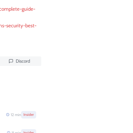
-complete-guide-
ns-security-best-
Discord
12
min
Insider
11
min
Insider