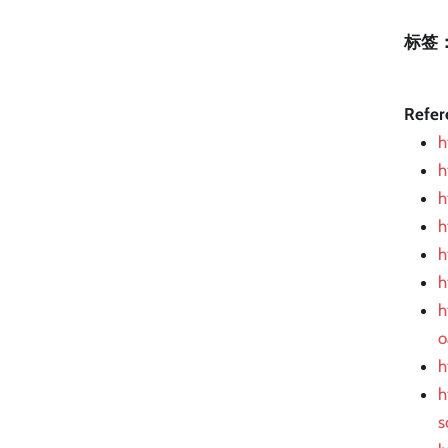
标签
Refer
h
h
h
h
h
h
h
o
h
h
s