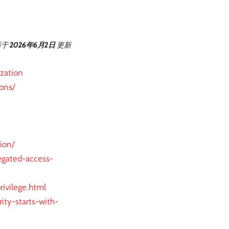
后
于
2026年6月2日
更新
ization
ons/
ion/
egated-access-
ivilege.html
ity-starts-with-