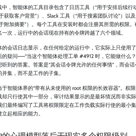
践中，智能体的工具目录包含了日历工具（“用于安排后续行动”
于获取客户背景”）、Slack 工具（“用于搜索团队讨论”）以
用于附加摘要”）。每个工具在安装时都会注册其所需的权限
名一次，运行中的会话现在持有的令牌跨越了六个领域。
体的会话日志显示，在任何给定的运行中，它实际上只使用
的疑问——“当这个智能体处理工单 #4912 时，它能做什么
想听到的答案。答案是“其会话令牌允许的任何事情”，而会
的并集，而不是工作的子集。
当于智能体界的“带有从未使用的 root 权限的长效容器”。
载却只行使其中一部分，审计结果显示的是最坏情况而非实
我们最终编写了工具将权限限定在工作负载实际行使的最小
建立起相应的能力。
户的心理模型落后于现实多个权限级别