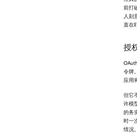
前打
人刻
直在
授
OA
令牌
应用
但它
许模
的务
时一
情况