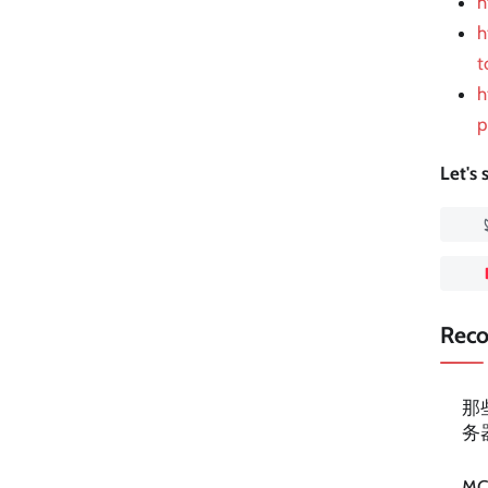
h
h
t
h
p
Let's
Rec
那
务
M