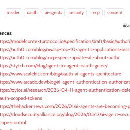
：
insider
oauth
ai-agents
security
mcp
consent
最
ences:
ttps://modelcontextprotocol.io/specification/draft/basic/author
ttps://auth0.com/blog/owasp-top-10-agentic-applications-less
ttps://auth0.com/blog/mcp-specs-update-all-about-auth/
ttps://stytch.com/blog/agent-to-agent-oauth-guide/
ttps://www.scalekit.com/blog/oauth-ai-agents-architecture
ttps://www.arcade.dev/blog/ai-agent-authentication-authorizat
ttps://zylos.ai/research/2026-04-11-agent-authentication-del
auth-scoped-tokens
ttps://thehackernews.com/2026/01/ai-agents-are-becoming-pr
ttps://cloudsecurityalliance.org/blog/2026/05/12/ai-agent-secur
cope-control