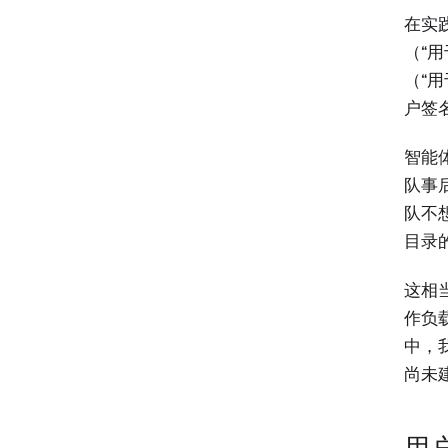
在实
（“用
（“
户签
智能
队事后
队不
目录
这相
作负
中，
尚未
用