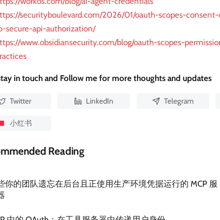
ttps://workos.com/blog/ai-agent-credentials
ttps://securityboulevard.com/2026/01/oauth-scopes-consent
o-secure-api-authorization/
ttps://www.obsidiansecurity.com/blog/oauth-scopes-permissio
ractices
 stay in touch and Follow me for more thoughts and updates
Twitter
LinkedIn
Telegram
小红书
ommended Reading
些你的团队遗忘在后台且正使用生产环境凭据运行的 MCP 服
器
CP 中的 OAuth：在工具服务器中传递用户身份