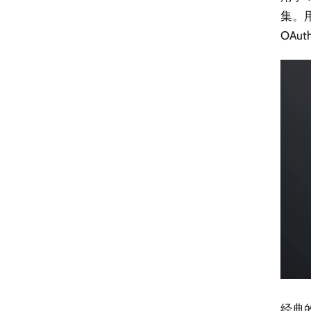
集。
OA
经典的