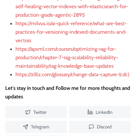
self-healing-vector-indexes-with-elasticsearch-for-
production-grade-agentic-2895
https://milvus.io/ai-quick-reference/what-are-best-
practices-for-versioning-indexed-documents-and-
vectors
https://apxml.com/courses/optimizing-rag-for-
production/chapter-7-rag-scalability-reliability-
maintainability/rag-knowledge-base-updates
https://zilliz.com/glossary/change-data-capture-(cdc)
Let's stay in touch and Follow me for more thoughts and
updates
Twitter
LinkedIn
Telegram
Discord