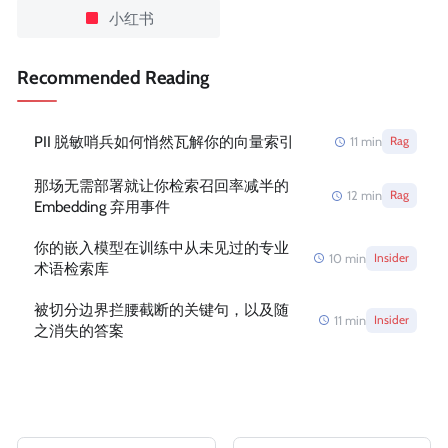
小红书
Recommended Reading
PII 脱敏哨兵如何悄然瓦解你的向量索引
11
min
Rag
那场无需部署就让你检索召回率减半的
12
min
Rag
Embedding 弃用事件
你的嵌入模型在训练中从未见过的专业
10
min
Insider
术语检索库
被切分边界拦腰截断的关键句，以及随
11
min
Insider
之消失的答案