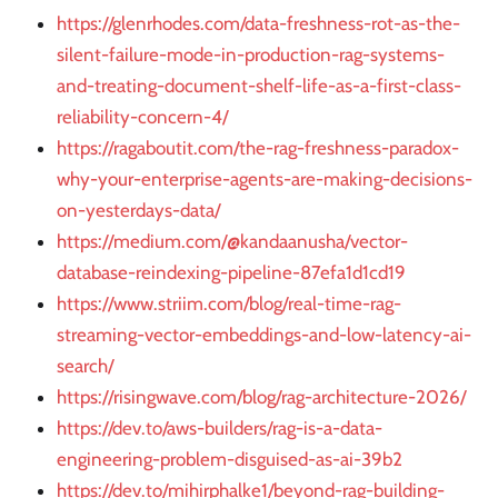
https://glenrhodes.com/data-freshness-rot-as-the-
silent-failure-mode-in-production-rag-systems-
and-treating-document-shelf-life-as-a-first-class-
reliability-concern-4/
https://ragaboutit.com/the-rag-freshness-paradox-
why-your-enterprise-agents-are-making-decisions-
on-yesterdays-data/
https://medium.com/@kandaanusha/vector-
database-reindexing-pipeline-87efa1d1cd19
https://www.striim.com/blog/real-time-rag-
streaming-vector-embeddings-and-low-latency-ai-
search/
https://risingwave.com/blog/rag-architecture-2026/
https://dev.to/aws-builders/rag-is-a-data-
engineering-problem-disguised-as-ai-39b2
https://dev.to/mihirphalke1/beyond-rag-building-